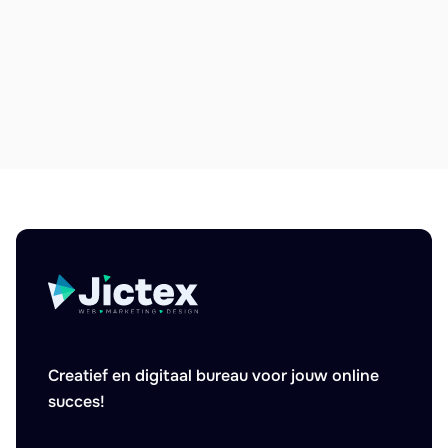
Wat is content marketing? Alles wat je
moet weten over content marketing!
Lees wat content marketing is en wat een
content marketeer doet!
Marketing

Creatief en digitaal bureau voor jouw online
succes!