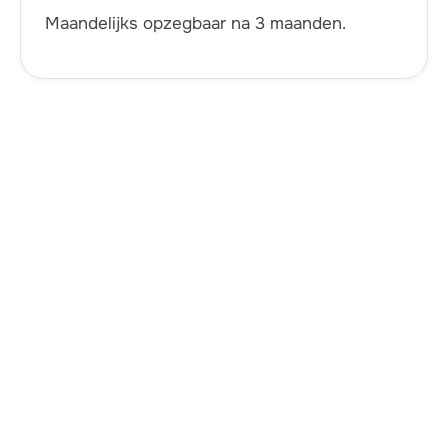
Maandelijks opzegbaar na 3 maanden.
Veelgestelde vragen
We begrijpen dat je vragen hebt. Daarom hebben
we de meest gestelde vragen hier voor je
beantwoord. Heb je nog meer vragen? Neem
gerust contact met ons op. We staan klaar om je te
helpen!