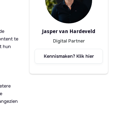
Jasper van Hardeveld
de
ontent te
Digital Partner
t hun
Kennismaken? Klik hier
etere
de
aangezien