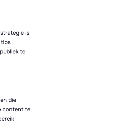
strategie is
tips
publiek te
len die
e content te
bereik