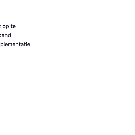
t op te
 band
mplementatie