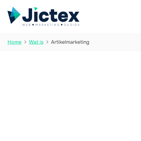
Artikelmarketing
Home
Wat is


Wat is Artikelm