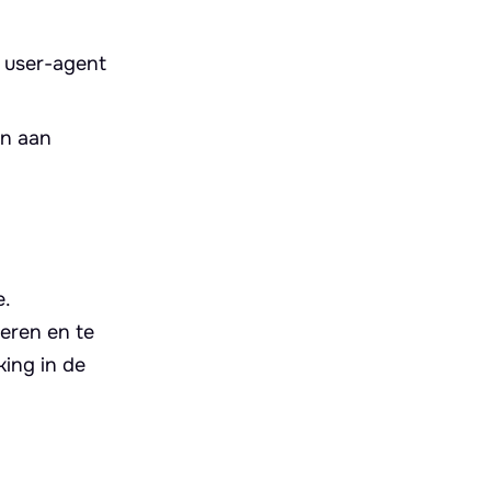
e user-agent
en aan
e.
eren en te
king in de