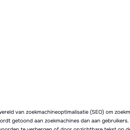
e wereld van zoekmachineoptimalisatie (SEO) om zoek
 wordt getoond aan zoekmachines dan aan gebruikers. 
orden te verbergen of door onzichtbare tekst op d