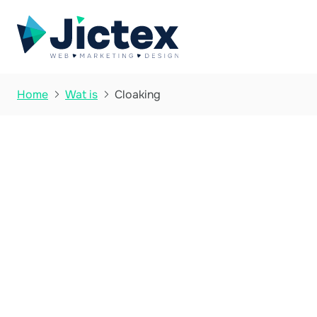
Cloaking
Home
Wat is


Wat is Cloaking