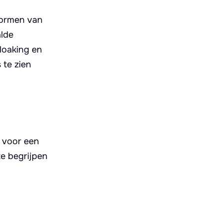
 vormen van
alde
cloaking en
 te zien
s voor een
te begrijpen