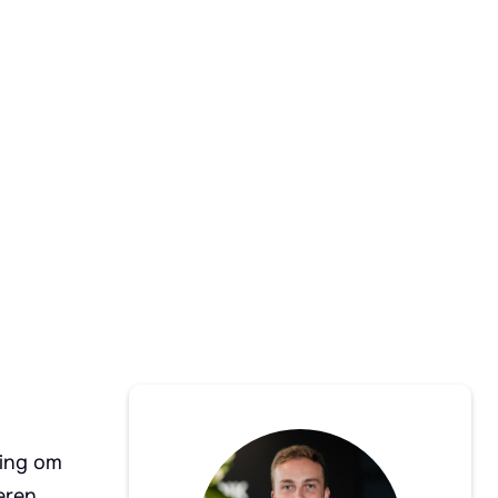
king om
eren,