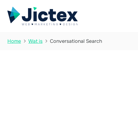
Conversational Search
Home
Wat is


Wat is Conversa
Search?