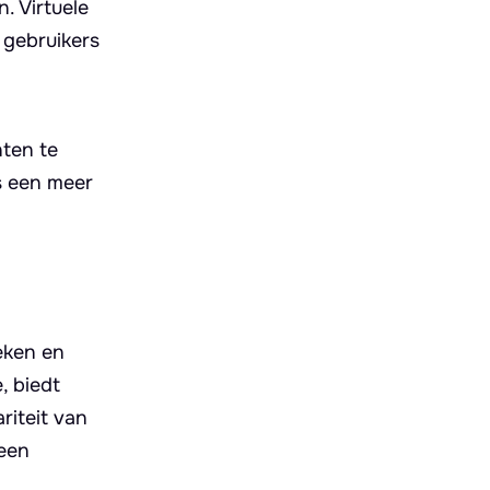
. Virtuele
 gebruikers
ten te
s een meer
eken en
, biedt
riteit van
 een