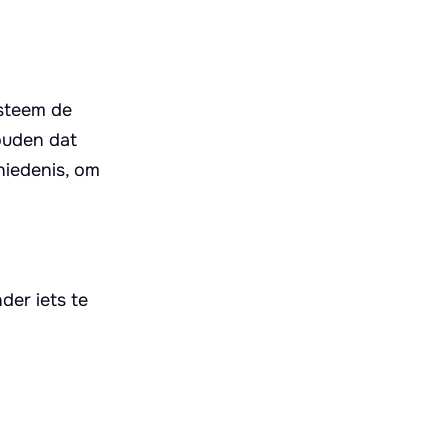
ysteem de
houden dat
hiedenis, om
der iets te