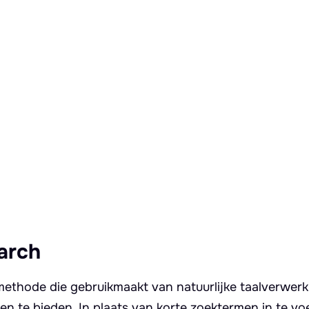
arch
ethode die gebruikmaakt van natuurlijke taalverwer
en te bieden. In plaats van korte zoektermen in te vo