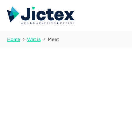
Meet
Home
Wat is


Wat is Meet?