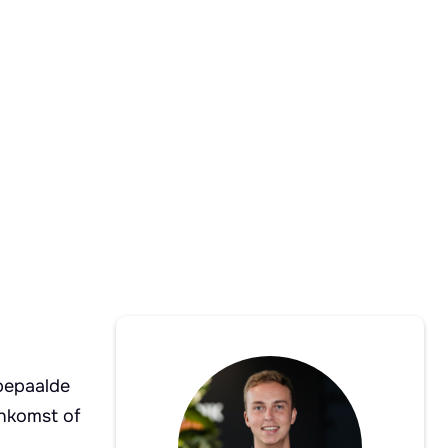
bepaalde
enkomst of