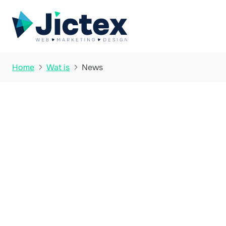
News
Home
Wat is


Wat is News?