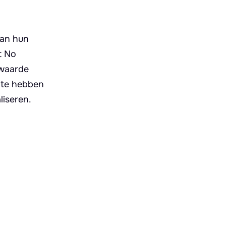
van hun
t No
 waarde
 te hebben
iseren.