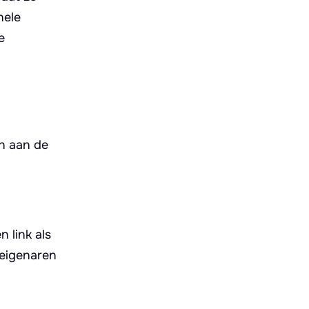
hele
e
n aan de
 link als
-eigenaren