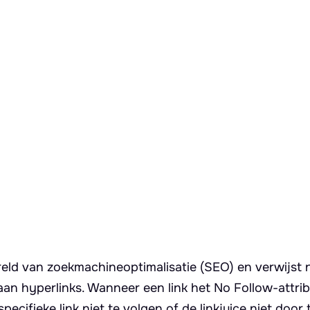
reld van zoekmachineoptimalisatie (SEO) en verwijst 
an hyperlinks. Wanneer een link het No Follow-attrib
ecifieke link niet te volgen of de linkjuice niet door