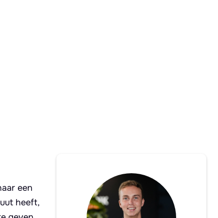
naar een
uut heeft,
 te geven