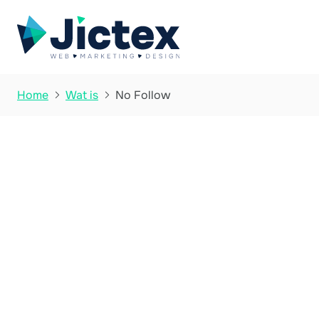
No Follow
Home
Wat is


Wat is No Follo