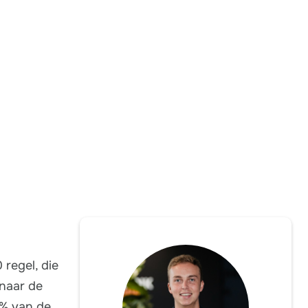
 regel, die
 naar de
0% van de