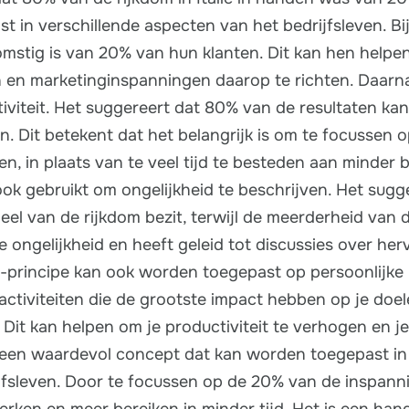
t in verschillende aspecten van het bedrijfsleven. Bi
mstig is van 20% van hun klanten. Dit kan hen helpen
en marketinginspanningen daarop te richten. Daarn
viteit. Het suggereert dat 80% van de resultaten ka
n. Dit betekent dat het belangrijk is om te focussen 
n, in plaats van te veel tijd te besteden aan minder b
ok gebruikt om ongelijkheid te beschrijven. Het sugg
el van de rijkdom bezit, terwijl de meerderheid van 
ale ongelijkheid en heeft geleid tot discussies over her
o-principe kan ook worden toegepast op persoonlijke
ctiviteiten die de grootste impact hebben op je doel
. Dit kan helpen om je productiviteit te verhogen en j
is een waardevol concept dat kan worden toegepast in
ijfsleven. Door te focussen op de 20% van de inspann
werken en meer bereiken in minder tijd. Het is een han