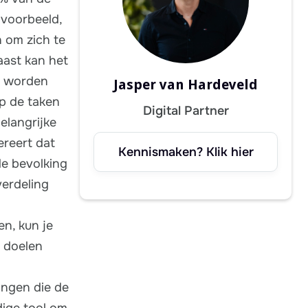
jvoorbeeld,
 om zich te
aast kan het
n worden
Jasper van Hardeveld
op de taken
Digital Partner
elangrijke
ereert dat
Kennismaken? Klik hier
de bevolking
verdeling
en, kun je
e doelen
ingen die de
dige tool om