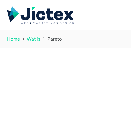
Pareto
Home
Wat is


Wat is Pareto?