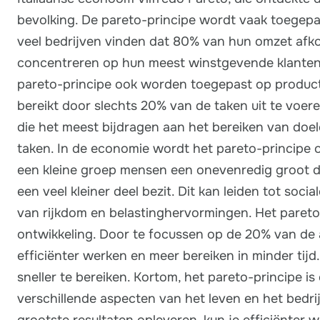
bevolking. De pareto-principe wordt vaak toegepas
veel bedrijven vinden dat 80% van hun omzet afko
concentreren op hun meest winstgevende klanten 
pareto-principe ook worden toegepast op producti
bereikt door slechts 20% van de taken uit te voere
die het meest bijdragen aan het bereiken van doele
taken. In de economie wordt het pareto-principe o
een kleine groep mensen een onevenredig groot de
een veel kleiner deel bezit. Dit kan leiden tot soci
van rijkdom en belastinghervormingen. Het paret
ontwikkeling. Door te focussen op de 20% van de a
efficiënter werken en meer bereiken in minder tijd
sneller te bereiken. Kortom, het pareto-principe 
verschillende aspecten van het leven en het bedr
grootste resultaten opleveren, kun je efficiënter 