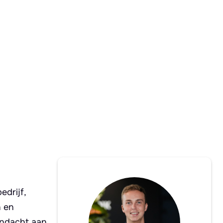
edrijf,
n en
andacht aan