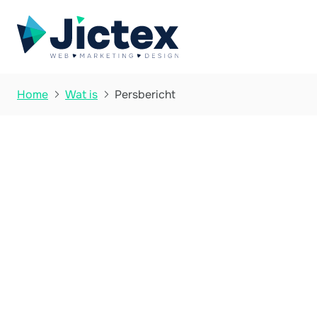
Persbericht
Home
Wat is


Wat is Persberic