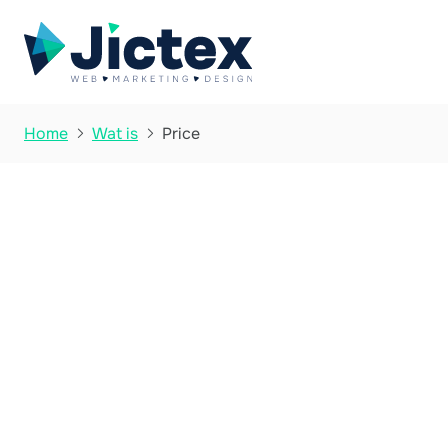
Price
Home
Wat is


Wat is Price?