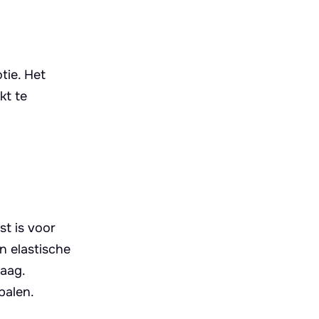
tie. Het
kt te
st is voor
n elastische
raag.
palen.