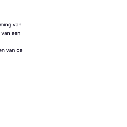
rming van
s van een
n
ten van de