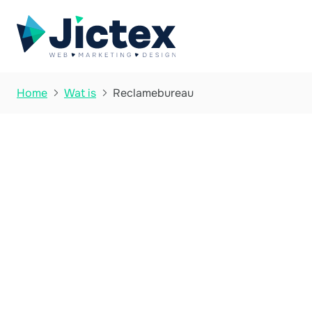
Reclamebureau
Home
Wat is


Wat is Reclame