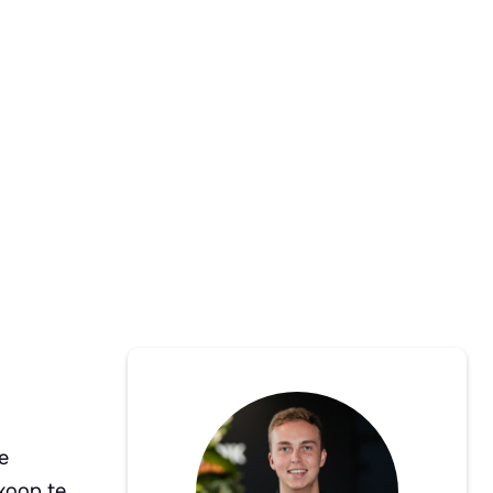
e
koop te