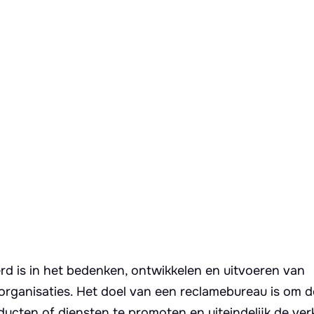
erd is in het bedenken, ontwikkelen en uitvoeren van
rganisaties. Het doel van een reclamebureau is om d
cten of diensten te promoten en uiteindelijk de ver