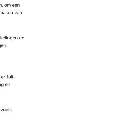
n, om een
 maken van
kkelingen en
gen.
er full-
ng en
 zoals