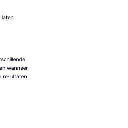
 laten
rschillende
dan wanneer
n resultaten