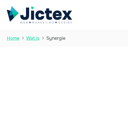
Synergie
Home
Wat is


Wat is Synergie