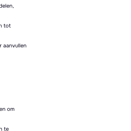
delen,
n tot
r aanvullen
ken om
n te