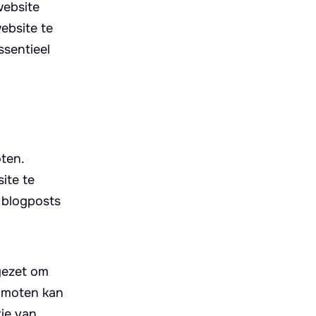
website
ebsite te
ssentieel
ten.
ite te
 blogposts
gezet om
romoten kan
tie van