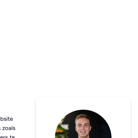
bsite
 zoals
ers te