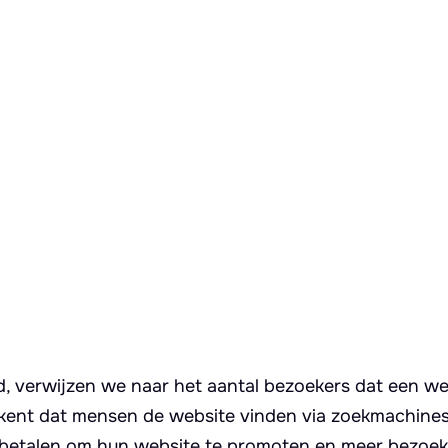
ld, verwijzen we naar het aantal bezoekers dat een we
tekent dat mensen de website vinden via zoekmachines
s betalen om hun website te promoten en meer bezoek