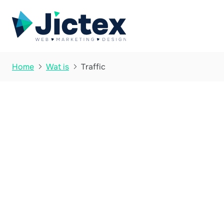
Traffic
Home
Wat is


Wat is Traffic?