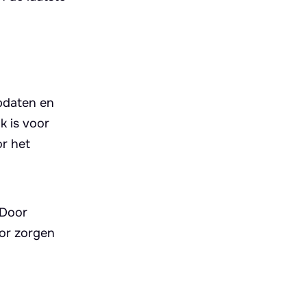
updaten en
k is voor
or het
 Door
oor zorgen