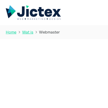
Webmaster
Home
Wat is


Wat is Webmast