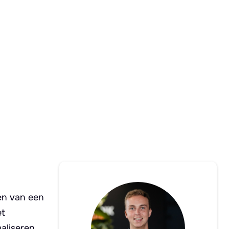
en van een
et
aliseren