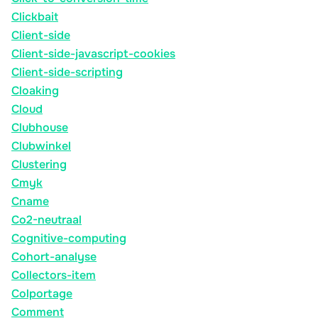
Clickbait
Client-side
Client-side-javascript-cookies
Client-side-scripting
Cloaking
Cloud
Clubhouse
Clubwinkel
Clustering
Cmyk
Cname
Co2-neutraal
Cognitive-computing
Cohort-analyse
Collectors-item
Colportage
Comment