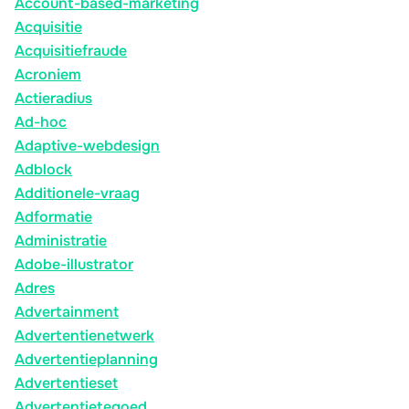
Account-based-marketing
Acquisitie
Acquisitiefraude
Acroniem
Actieradius
Ad-hoc
Adaptive-webdesign
Adblock
Additionele-vraag
Adformatie
Administratie
Adobe-illustrator
Adres
Advertainment
Advertentienetwerk
Advertentieplanning
Advertentieset
Advertentietegoed