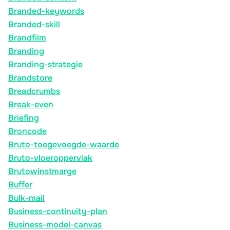
Branded-keywords
Branded-skill
Brandfilm
Branding
Branding-strategie
Brandstore
Breadcrumbs
Break-even
Briefing
Broncode
Bruto-toegevoegde-waarde
Bruto-vloeroppervlak
Brutowinstmarge
Buffer
Bulk-mail
Business-continuity-plan
Business-model-canvas