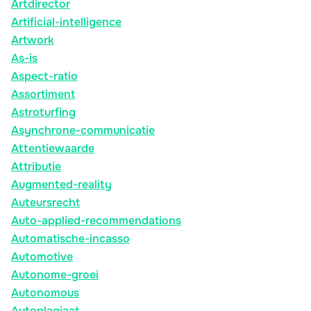
Artdirector
Artificial-intelligence
Artwork
As-is
Aspect-ratio
Assortiment
Astroturfing
Asynchrone-communicatie
Attentiewaarde
Attributie
Augmented-reality
Auteursrecht
Auto-applied-recommendations
Automatische-incasso
Automotive
Autonome-groei
Autonomous
Autoplagiaat