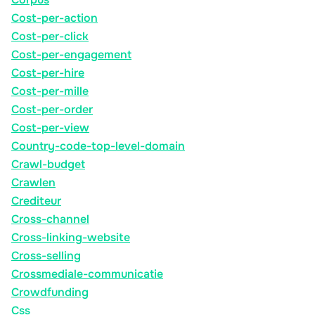
Cost-per-action
Cost-per-click
Cost-per-engagement
Cost-per-hire
Cost-per-mille
Cost-per-order
Cost-per-view
Country-code-top-level-domain
Crawl-budget
Crawlen
Crediteur
Cross-channel
Cross-linking-website
Cross-selling
Crossmediale-communicatie
Crowdfunding
Css