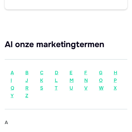
Al onze marketingtermen
A
B
C
D
E
F
G
H
I
J
K
L
M
N
O
P
Q
R
S
T
U
V
W
X
Y
Z
A