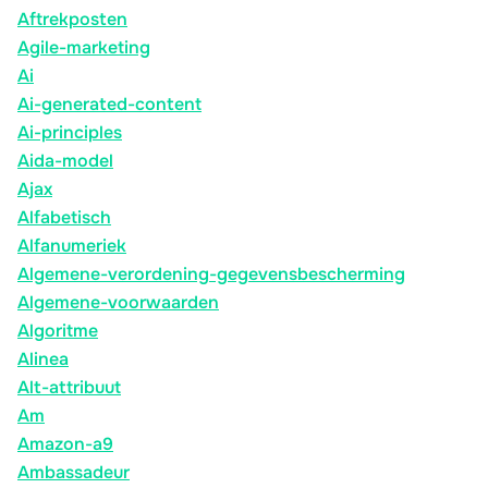
Aftrekposten
Agile-marketing
Ai
Ai-generated-content
Ai-principles
Aida-model
Ajax
Alfabetisch
Alfanumeriek
Algemene-verordening-gegevensbescherming
Algemene-voorwaarden
Algoritme
Alinea
Alt-attribuut
Am
Amazon-a9
Ambassadeur