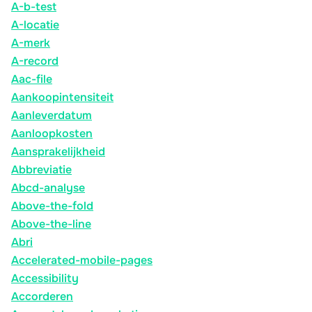
A-b-test
A-locatie
A-merk
A-record
Aac-file
Aankoopintensiteit
Aanleverdatum
Aanloopkosten
Aansprakelijkheid
Abbreviatie
Abcd-analyse
Above-the-fold
Above-the-line
Abri
Accelerated-mobile-pages
Accessibility
Accorderen