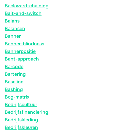
Backward-chaining
Bait-and-switch
Balans
Balansen
Banner
Banner-blindness
Bannerpositie
Bant-approach
Barcode
Bartering
Baseline
Bashing
Bcg-matrix
Bedrijfscultuur
Bedrijfsfinanciering
Bedrijfskleding
Bedrijfskleuren