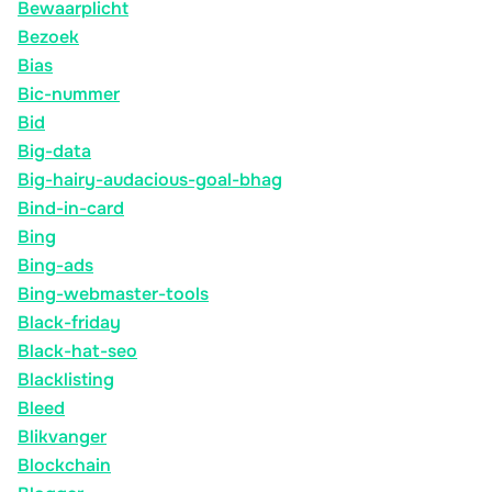
Bewaarplicht
Bezoek
Bias
Bic-nummer
Bid
Big-data
Big-hairy-audacious-goal-bhag
Bind-in-card
Bing
Bing-ads
Bing-webmaster-tools
Black-friday
Black-hat-seo
Blacklisting
Bleed
Blikvanger
Blockchain