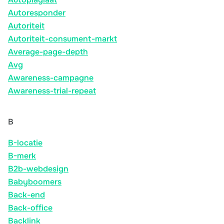
Autoresponder
Autoriteit
Autoriteit-consument-markt
Average-page-depth
Avg
Awareness-campagne
Awareness-trial-repeat
B
B-locatie
B-merk
B2b-webdesign
Babyboomers
Back-end
Back-office
Backlink