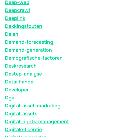
Deep-web
Deepcrawl
Deeplink
Dekkingsfouten
Delen
Demand-forecasting
Demand-generation
Demografische-factoren
Deskresearch
Destep-analyse
Detailhandel
Developer
Dga
Digital-asset-marketing
Digital-assets
Digital-rights-management
Digitale-licentie