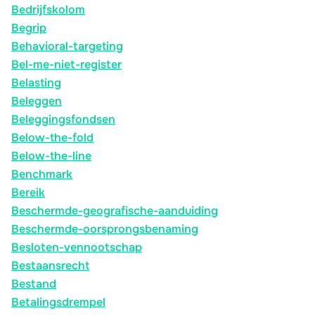
Bedrijfskolom
Begrip
Behavioral-targeting
Bel-me-niet-register
Belasting
Beleggen
Beleggingsfondsen
Below-the-fold
Below-the-line
Benchmark
Bereik
Beschermde-geografische-aanduiding
Beschermde-oorsprongsbenaming
Besloten-vennootschap
Bestaansrecht
Bestand
Betalingsdrempel