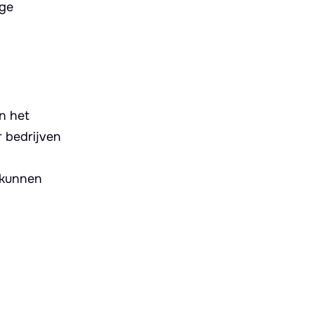
ige
n het
r bedrijven
n kunnen