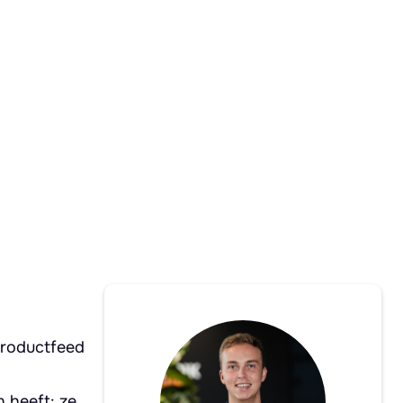
productfeed
n heeft: ze