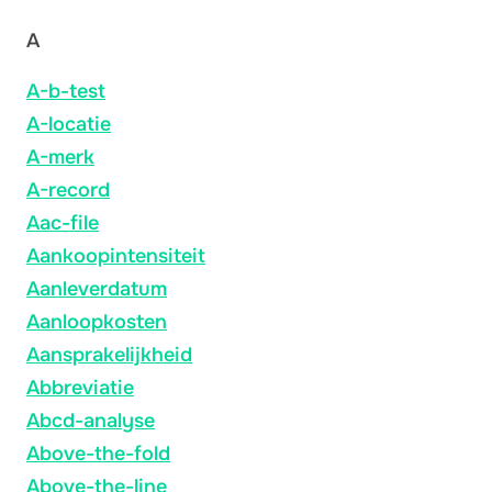
A
A-b-test
A-locatie
A-merk
A-record
Aac-file
Aankoopintensiteit
Aanleverdatum
Aanloopkosten
Aansprakelijkheid
Abbreviatie
Abcd-analyse
Above-the-fold
Above-the-line