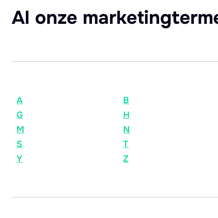
Al onze marketingterm
A
B
G
H
M
N
S
T
Y
Z