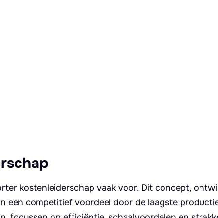
erschap
rter kostenleiderschap vaak voor. Dit concept, ontwi
van een competitief voordeel door de laagste producti
en, focussen op efficiëntie, schaalvoordelen en strakk