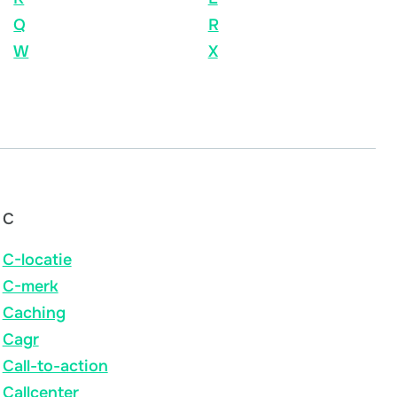
Q
R
W
X
C
C-locatie
C-merk
Caching
Cagr
Call-to-action
Callcenter