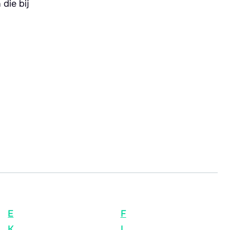
die bij
E
F
K
L