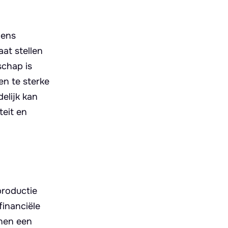
dens
aat stellen
schap is
en te sterke
delijk kan
teit en
productie
financiële
nnen een