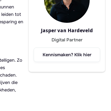
 kunnen
 leiden tot
esparing en
Jasper van Hardeveld
Digital Partner
Kennismaken? Klik hier
elligen. Zo
ces
schaden.
ijven die
jkheden,