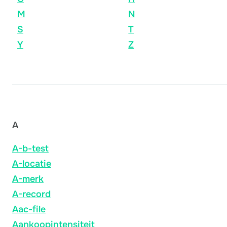
M
N
S
T
Y
Z
A
A-b-test
A-locatie
A-merk
A-record
Aac-file
Aankoopintensiteit