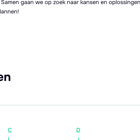
. Samen gaan we op zoek naar kansen en oplossingen 
lannen!
en
C
D
I
J