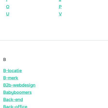
O
P
U
V
B
B-locatie
B-merk
B2b-webdesign
Babyboomers
Back-end
Back-office