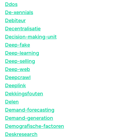
Ddos
De-xennials
Debiteur
Decentralisatie
Decision-making-unit
Deep-fake
Deep-learning
Deep-selling
Deep-web
Deepcrawl
Deeplink
Dekkingsfouten
Delen
Demand-forecasting
Demand-generation
Demografische-factoren
Deskresearch