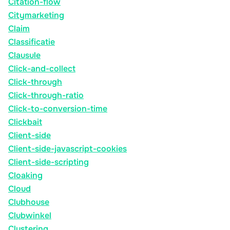
Citation-flow
Citymarketing
Claim
Classificatie
Clausule
Click-and-collect
Click-through
Click-through-ratio
Click-to-conversion-time
Clickbait
Client-side
Client-side-javascript-cookies
Client-side-scripting
Cloaking
Cloud
Clubhouse
Clubwinkel
Clustering