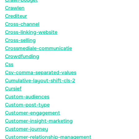
Crawlen
Crediteur
Cross-channel
Cross-linking-website
Cross-selling
Crossmediale-communicatie
Crowdfunding
Css
Csv-comma-separated-values
Cumulative-layout-shift-cls-2
Cursief
Custom-audiences
Custom-post-type
Customer-engagement
Customer-insight-marketing
Customer-journey
Customer-relationship-management