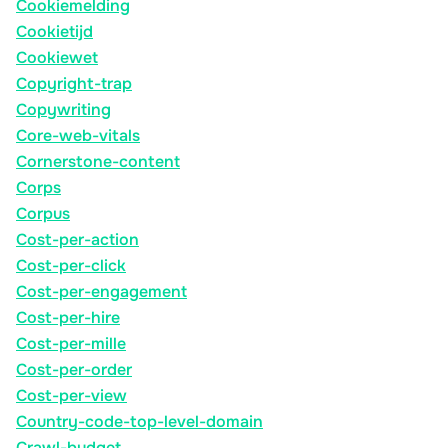
Cookiemelding
Cookietijd
Cookiewet
Copyright-trap
Copywriting
Core-web-vitals
Cornerstone-content
Corps
Corpus
Cost-per-action
Cost-per-click
Cost-per-engagement
Cost-per-hire
Cost-per-mille
Cost-per-order
Cost-per-view
Country-code-top-level-domain
Crawl-budget