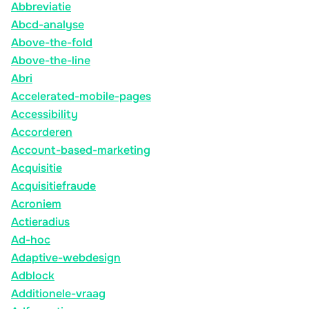
Abbreviatie
Abcd-analyse
Above-the-fold
Above-the-line
Abri
Accelerated-mobile-pages
Accessibility
Accorderen
Account-based-marketing
Acquisitie
Acquisitiefraude
Acroniem
Actieradius
Ad-hoc
Adaptive-webdesign
Adblock
Additionele-vraag