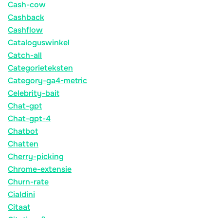
Cash-cow
Cashback
Cashflow
Cataloguswinkel
Catch-all
Categorieteksten
Category-ga4-metric
Celebrity-bait
Chat-gpt
Chat-gpt-4
Chatbot
Chatten
Cherry-picking
Chrome-extensie
Churn-rate
Cialdini
Citaat