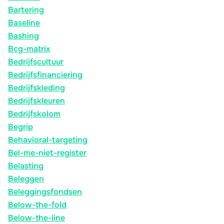
Bartering
Baseline
Bashing
Bcg-matrix
Bedrijfscultuur
Bedrijfsfinanciering
Bedrijfskleding
Bedrijfskleuren
Bedrijfskolom
Begrip
Behavioral-targeting
Bel-me-niet-register
Belasting
Beleggen
Beleggingsfondsen
Below-the-fold
Below-the-line