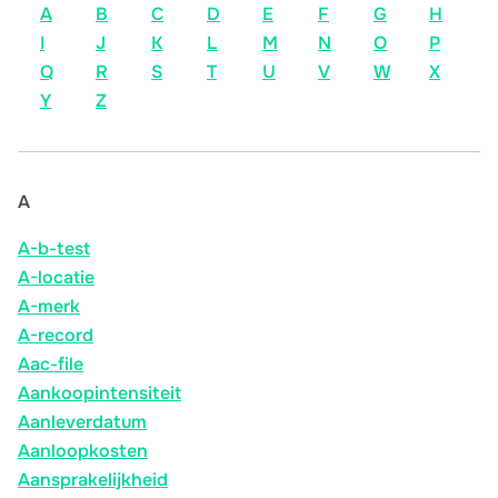
A
B
C
D
E
F
G
H
I
J
K
L
M
N
O
P
Q
R
S
T
U
V
W
X
Y
Z
A
A-b-test
A-locatie
A-merk
A-record
Aac-file
Aankoopintensiteit
Aanleverdatum
Aanloopkosten
Aansprakelijkheid