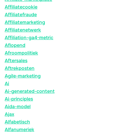
Affiliatecookie
Affiliatefraude
Affiliatemarketing
Affiliatenetwerk
Affiliation-ga4-metric
Aflopend
Afroompolitiek
Aftersales
Aftrekposten
Agile-marketing
Ai
Ai-generated-content
Ai-principles
Aida-model
Ajax
Alfabetisch
Alfanumeriek