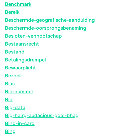
Benchmark
Bereik
Beschermde-geografische-aanduiding
Beschermde-oorsprongsbenaming
Besloten-vennootschap
Bestaansrecht
Bestand
Betalingsdrempel
Bewaarplicht
Bezoek
Bias
Bic-nummer
Bid
Big-data
Big-hairy-audacious-goal-bhag
Bind-in-card
Bing