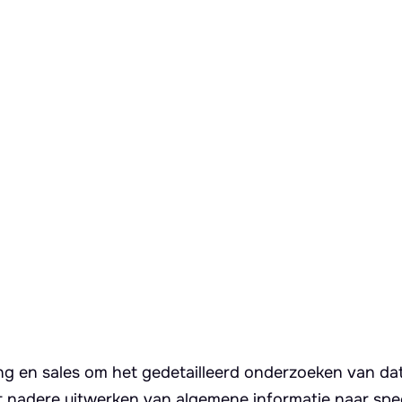
ing en sales om het gedetailleerd onderzoeken van da
et nadere uitwerken van algemene informatie naar spec