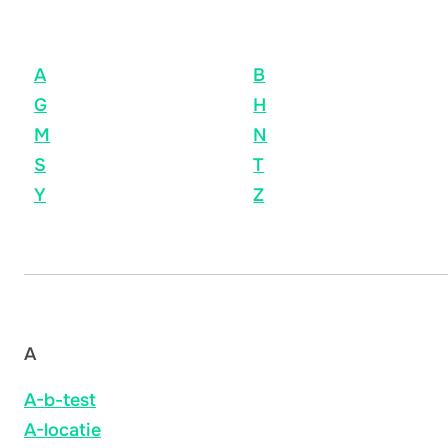
A
B
G
H
M
N
S
T
Y
Z
A
A-b-test
A-locatie