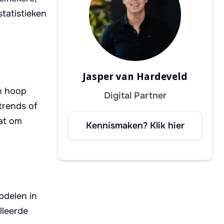
tatistieken
Jasper van Hardeveld
en hoop
Digital Partner
 trends of
aat om
Kennismaken? Klik hier
opdelen in
lleerde