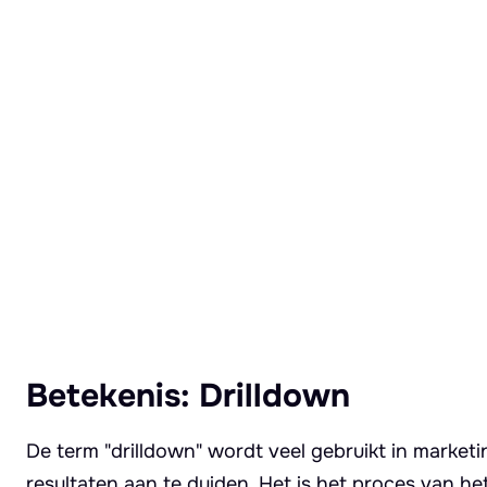
Lees meer over Drilldown
Betekenis: Drilldown
De term "drilldown" wordt veel gebruikt in market
resultaten aan te duiden. Het is het proces van h