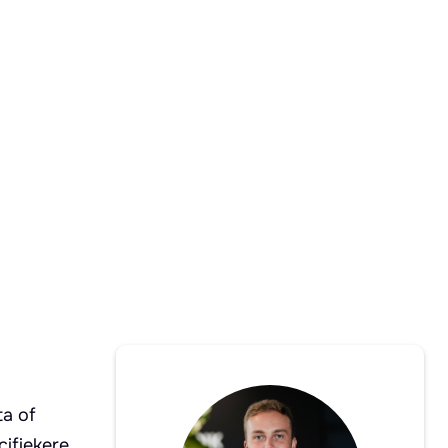
ta of
ifiekere,