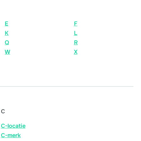
E
F
K
L
Q
R
W
X
C
C-locatie
C-merk