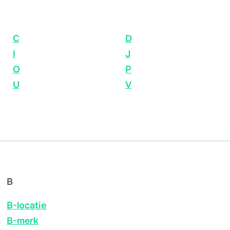
C
D
I
J
O
P
U
V
B
B-locatie
B-merk