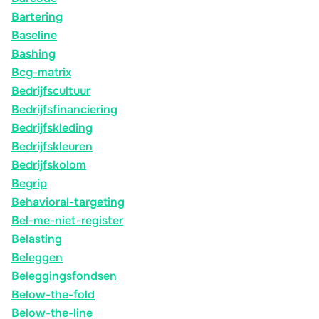
Bartering
Baseline
Bashing
Bcg-matrix
Bedrijfscultuur
Bedrijfsfinanciering
Bedrijfskleding
Bedrijfskleuren
Bedrijfskolom
Begrip
Behavioral-targeting
Bel-me-niet-register
Belasting
Beleggen
Beleggingsfondsen
Below-the-fold
Below-the-line