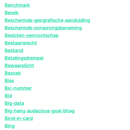
Benchmark
Bereik
Beschermde-geografische-aanduiding
Beschermde-oorsprongsbenaming
Besloten-vennootschap
Bestaansrecht
Bestand
Betalingsdrempel
Bewaarplicht
Bezoek
Bias
Bic-nummer
Bid
Big-data
Big-hairy-audacious-goal-bhag
Bind-in-card
Bing