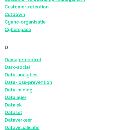
Customer-retention
Cutdown
Cyane-organisatie
Cyberspace
D
Damage-control
Dark-social
Data-analytics
Data-loss-prevention
Data-mining
Datalayer
Datalek
Dataset
Dataverkeer
Datavisualisatie