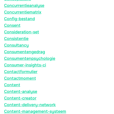
Concurrentieanalyse
Concurrentiematrix
Config-bestand
Consent
Consideration-set
Consistentie
Consultancy
Consumentengedrag
Consumentenpsychologie
Consumer-insights-ci
Contactformulier
Contactmoment
Content
Content-analyse
Content-creator
Content-delivery-network
Content-management-systeem