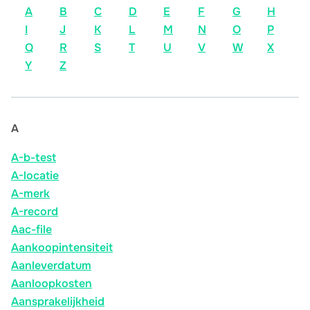
A
B
C
D
E
F
G
H
I
J
K
L
M
N
O
P
Q
R
S
T
U
V
W
X
Y
Z
A
A-b-test
A-locatie
A-merk
A-record
Aac-file
Aankoopintensiteit
Aanleverdatum
Aanloopkosten
Aansprakelijkheid