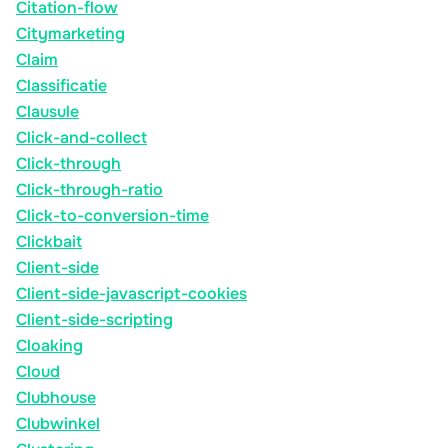
Citation-flow
Citymarketing
Claim
Classificatie
Clausule
Click-and-collect
Click-through
Click-through-ratio
Click-to-conversion-time
Clickbait
Client-side
Client-side-javascript-cookies
Client-side-scripting
Cloaking
Cloud
Clubhouse
Clubwinkel