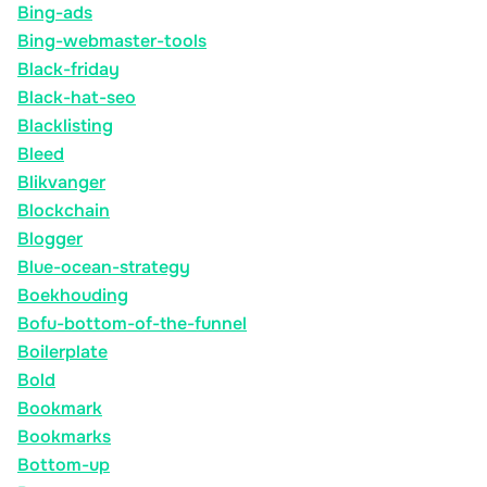
Bing-ads
Bing-webmaster-tools
Black-friday
Black-hat-seo
Blacklisting
Bleed
Blikvanger
Blockchain
Blogger
Blue-ocean-strategy
Boekhouding
Bofu-bottom-of-the-funnel
Boilerplate
Bold
Bookmark
Bookmarks
Bottom-up