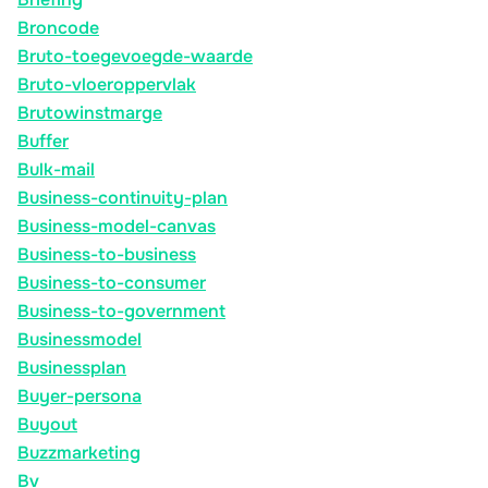
Broncode
Bruto-toegevoegde-waarde
Bruto-vloeroppervlak
Brutowinstmarge
Buffer
Bulk-mail
Business-continuity-plan
Business-model-canvas
Business-to-business
Business-to-consumer
Business-to-government
Businessmodel
Businessplan
Buyer-persona
Buyout
Buzzmarketing
Bv