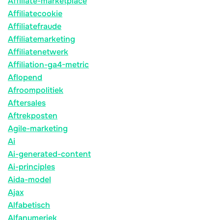
Affiliate-marketplace
Affiliatecookie
Affiliatefraude
Affiliatemarketing
Affiliatenetwerk
Affiliation-ga4-metric
Aflopend
Afroompolitiek
Aftersales
Aftrekposten
Agile-marketing
Ai
Ai-generated-content
Ai-principles
Aida-model
Ajax
Alfabetisch
Alfanumeriek