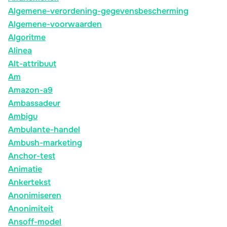
Algemene-verordening-gegevensbescherming
Algemene-voorwaarden
Algoritme
Alinea
Alt-attribuut
Am
Amazon-a9
Ambassadeur
Ambigu
Ambulante-handel
Ambush-marketing
Anchor-test
Animatie
Ankertekst
Anonimiseren
Anonimiteit
Ansoff-model