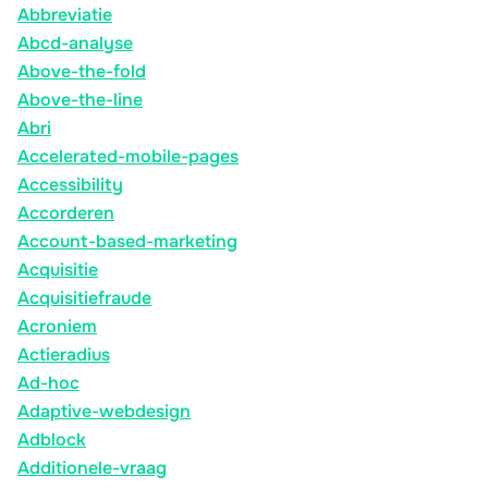
Abbreviatie
Abcd-analyse
Above-the-fold
Above-the-line
Abri
Accelerated-mobile-pages
Accessibility
Accorderen
Account-based-marketing
Acquisitie
Acquisitiefraude
Acroniem
Actieradius
Ad-hoc
Adaptive-webdesign
Adblock
Additionele-vraag