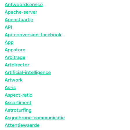
Antwoordservice
Apache-server
Apenstaartje
API
Api-conversion-facebook
App
Appstore
Arbitrage
Artdirector
Artificial-intelligence
Artwork
As-is
Aspect-ratio
Assortiment
Astroturfing
Asynchrone-communicatie
Attentiewaarde