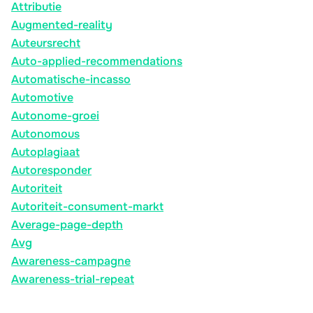
Attributie
Augmented-reality
Auteursrecht
Auto-applied-recommendations
Automatische-incasso
Automotive
Autonome-groei
Autonomous
Autoplagiaat
Autoresponder
Autoriteit
Autoriteit-consument-markt
Average-page-depth
Avg
Awareness-campagne
Awareness-trial-repeat