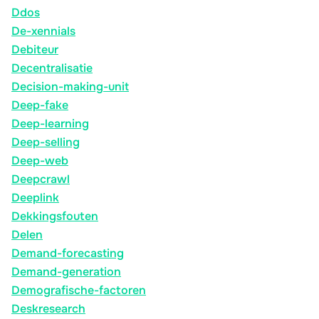
Ddos
De-xennials
Debiteur
Decentralisatie
Decision-making-unit
Deep-fake
Deep-learning
Deep-selling
Deep-web
Deepcrawl
Deeplink
Dekkingsfouten
Delen
Demand-forecasting
Demand-generation
Demografische-factoren
Deskresearch