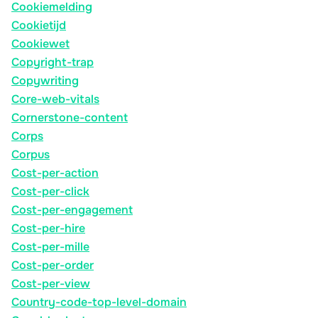
Cookiemelding
Cookietijd
Cookiewet
Copyright-trap
Copywriting
Core-web-vitals
Cornerstone-content
Corps
Corpus
Cost-per-action
Cost-per-click
Cost-per-engagement
Cost-per-hire
Cost-per-mille
Cost-per-order
Cost-per-view
Country-code-top-level-domain