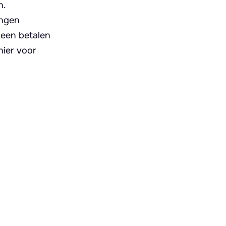
n.
ingen
leen betalen
nier voor