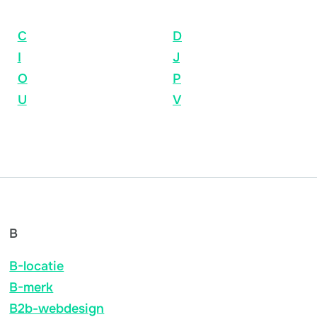
C
D
I
J
O
P
U
V
B
B-locatie
B-merk
B2b-webdesign