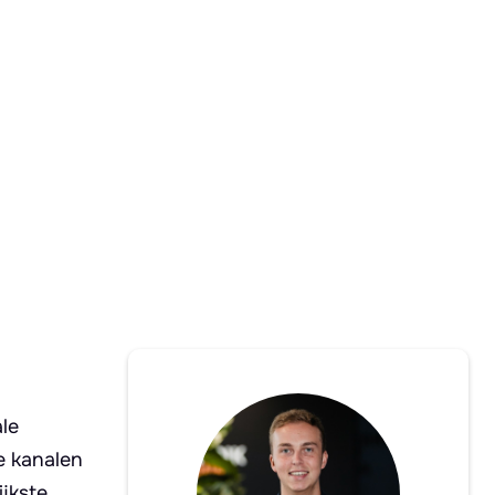
le
e kanalen
jkste