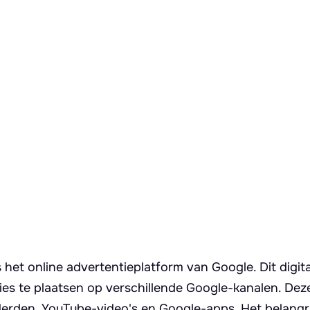
het online advertentieplatform van Google. Dit digita
ies te plaatsen op verschillende Google-kanalen. Dez
derden, YouTube-video's en Google-apps. Het belangri