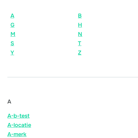
A
B
G
H
M
N
S
T
Y
Z
A
A-b-test
A-locatie
A-merk