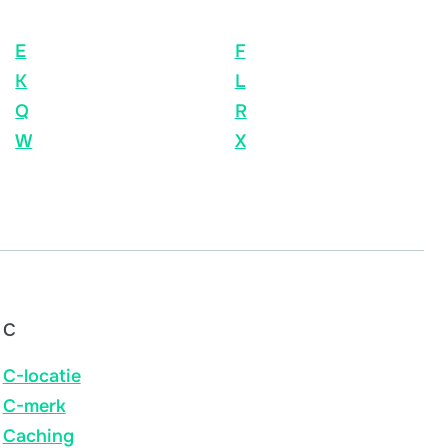
E
F
K
L
Q
R
W
X
C
C-locatie
C-merk
Caching