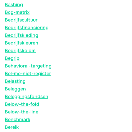
Bashing
Bcg-matrix
Bedrijfscultuur
Bedrijfsfinanciering
Bedrijfskleding
Bedrijfskleuren
Bedrijfskolom
Begrip
Behavioral-targeting
Bel-me-niet-register
Belasting
Beleggen
Beleggingsfondsen
Below-the-fold
Below-the-line
Benchmark
Bereik