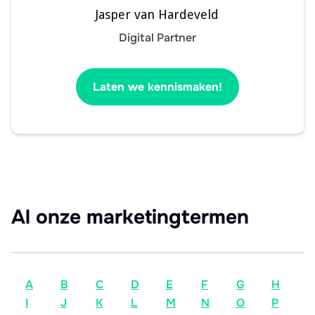
Jasper van Hardeveld
Digital Partner
Laten we kennismaken!
Al onze marketingtermen
A
B
C
D
E
F
G
H
I
J
K
L
M
N
O
P