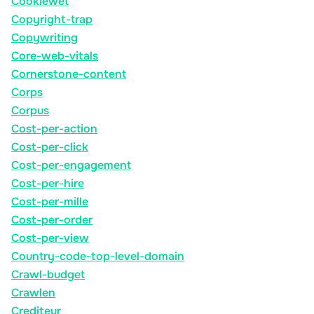
Cookiewet
Copyright-trap
Copywriting
Core-web-vitals
Cornerstone-content
Corps
Corpus
Cost-per-action
Cost-per-click
Cost-per-engagement
Cost-per-hire
Cost-per-mille
Cost-per-order
Cost-per-view
Country-code-top-level-domain
Crawl-budget
Crawlen
Crediteur