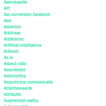
Apenstaartje
API
Api-conversion-facebook
App
Appstore
Arbitrage
Artdirector
Artificial-intelligence
Artwork
As-is
Aspect-ratio
Assortiment
Astroturfing
Asynchrone-communicatie
Attentiewaarde
Attributie
Augmented-reality