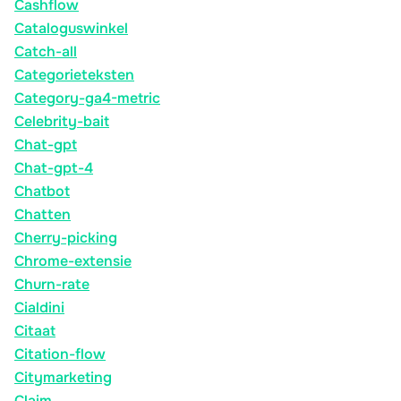
Cashflow
Cataloguswinkel
Catch-all
Categorieteksten
Category-ga4-metric
Celebrity-bait
Chat-gpt
Chat-gpt-4
Chatbot
Chatten
Cherry-picking
Chrome-extensie
Churn-rate
Cialdini
Citaat
Citation-flow
Citymarketing
Claim