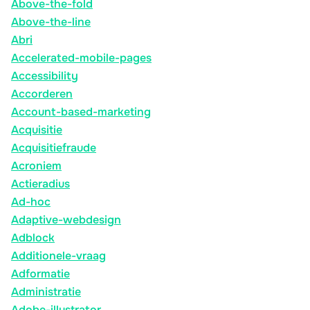
Above-the-fold
Above-the-line
Abri
Accelerated-mobile-pages
Accessibility
Accorderen
Account-based-marketing
Acquisitie
Acquisitiefraude
Acroniem
Actieradius
Ad-hoc
Adaptive-webdesign
Adblock
Additionele-vraag
Adformatie
Administratie
Adobe-illustrator