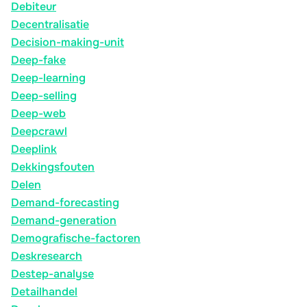
Debiteur
Decentralisatie
Decision-making-unit
Deep-fake
Deep-learning
Deep-selling
Deep-web
Deepcrawl
Deeplink
Dekkingsfouten
Delen
Demand-forecasting
Demand-generation
Demografische-factoren
Deskresearch
Destep-analyse
Detailhandel