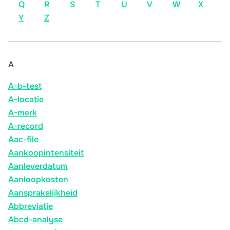
Q
R
S
T
U
V
W
X
Y
Z
A
A-b-test
A-locatie
A-merk
A-record
Aac-file
Aankoopintensiteit
Aanleverdatum
Aanloopkosten
Aansprakelijkheid
Abbreviatie
Abcd-analyse