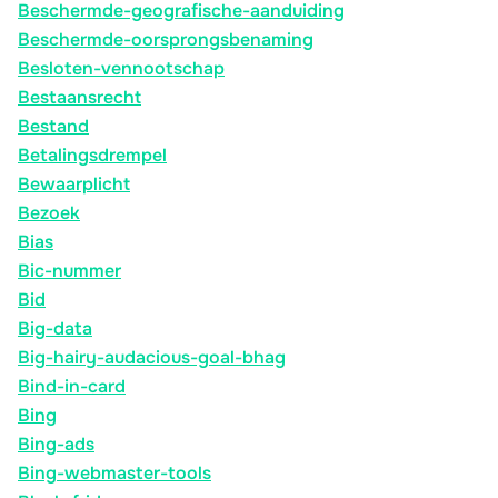
Beschermde-geografische-aanduiding
Beschermde-oorsprongsbenaming
Besloten-vennootschap
Bestaansrecht
Bestand
Betalingsdrempel
Bewaarplicht
Bezoek
Bias
Bic-nummer
Bid
Big-data
Big-hairy-audacious-goal-bhag
Bind-in-card
Bing
Bing-ads
Bing-webmaster-tools