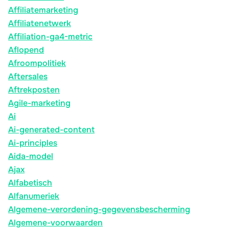
Affiliatemarketing
Affiliatenetwerk
Affiliation-ga4-metric
Aflopend
Afroompolitiek
Aftersales
Aftrekposten
Agile-marketing
Ai
Ai-generated-content
Ai-principles
Aida-model
Ajax
Alfabetisch
Alfanumeriek
Algemene-verordening-gegevensbescherming
Algemene-voorwaarden