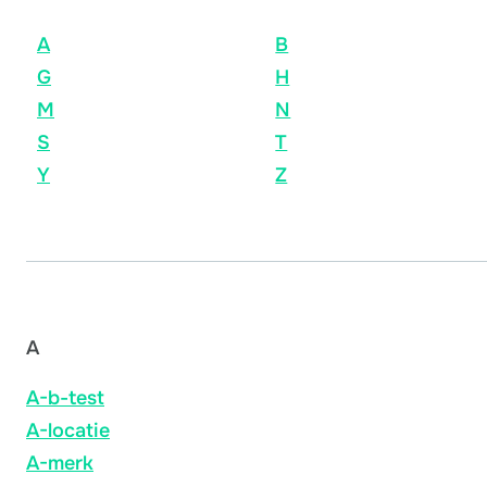
A
B
G
H
M
N
S
T
Y
Z
A
A-b-test
A-locatie
A-merk