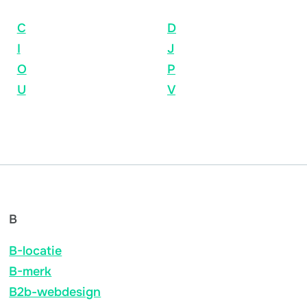
C
D
I
J
O
P
U
V
B
B-locatie
B-merk
B2b-webdesign