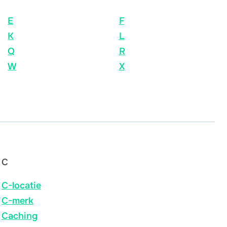
E
F
K
L
Q
R
W
X
C
C-locatie
C-merk
Caching