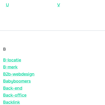
U
V
B
B-locatie
B-merk
B2b-webdesign
Babyboomers
Back-end
Back-office
Backlink