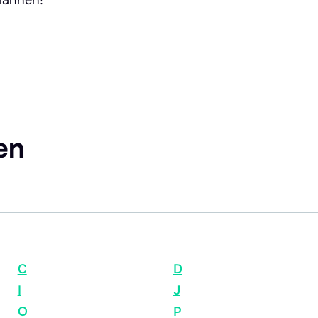
en
C
D
I
J
O
P