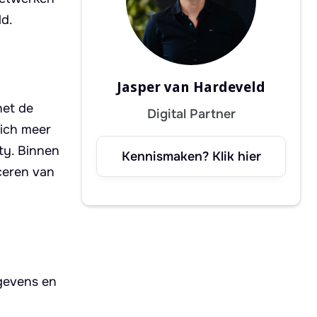
ld.
Jasper van Hardeveld
het de
Digital Partner
zich meer
ty. Binnen
Kennismaken? Klik hier
uceren van
gevens en