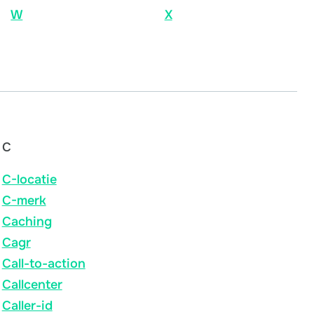
W
X
C
C-locatie
C-merk
Caching
Cagr
Call-to-action
Callcenter
Caller-id