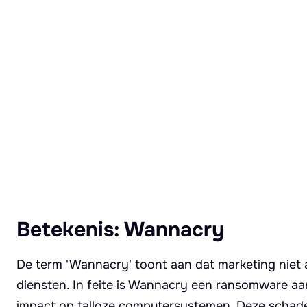
Lees meer over Wannacry
Betekenis: Wannacry
De term 'Wannacry' toont aan dat marketing niet 
diensten. In feite is Wannacry een ransomware aa
impact op talloze computersystemen. Deze schadel