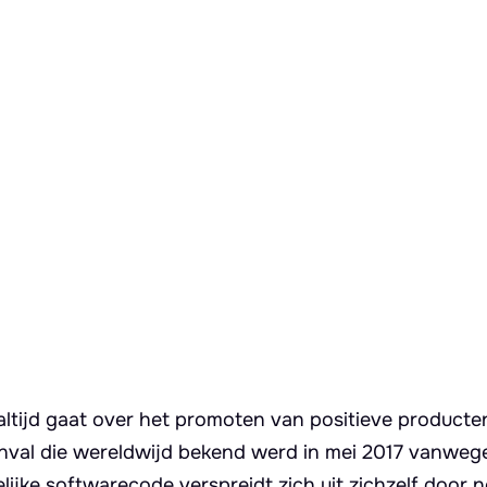
altijd gaat over het promoten van positieve producte
nval die wereldwijd bekend werd in mei 2017 vanwege
ijke softwarecode verspreidt zich uit zichzelf door 