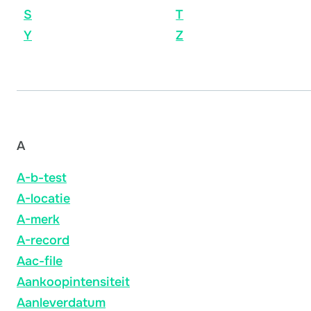
S
T
Y
Z
A
A-b-test
A-locatie
A-merk
A-record
Aac-file
Aankoopintensiteit
Aanleverdatum