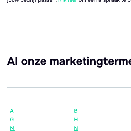
Al onze marketingterm
A
B
G
H
M
N