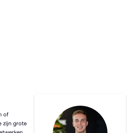
n of
 zijn grote
netwerken