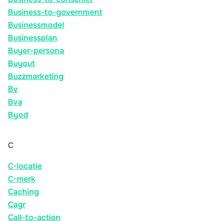
Business-to-government
Businessmodel
Businessplan
Buyer-persona
Buyout
Buzzmarketing
Bv
Bva
Byod
C
C-locatie
C-merk
Caching
Cagr
Call-to-action