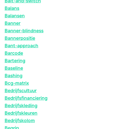
Bait-and-switch
Balans
Balansen
Banner
Banner-blindness
Bannerpositie
Bant-approach
Barcode
Bartering
Baseline
Bashing
Bcg-matrix
Bedrijfscultuur
Bedrijfsfinanciering
Bedrijfskleding
Bedrijfskleuren
Bedrijfskolom
Begrip