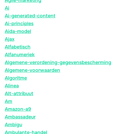
Agile-marketing
Ai
Ai-generated-content
Ai-principles
Aida-model
Ajax
Alfabetisch
Alfanumeriek
Algemene-verordening-gegevensbescherming
Algemene-voorwaarden
Algoritme
Alinea
Alt-attribuut
Am
Amazon-a9
Ambassadeur
Ambigu
Ambulante-handel