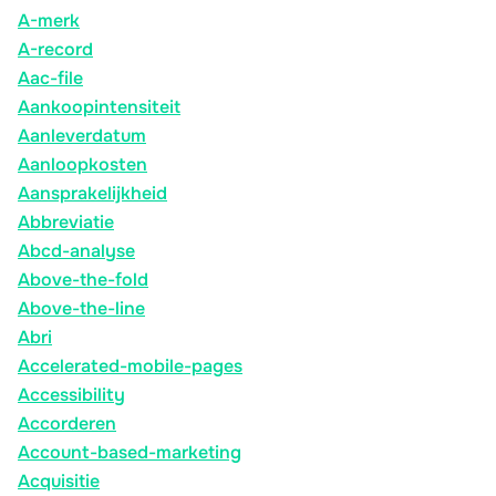
A-merk
A-record
Aac-file
Aankoopintensiteit
Aanleverdatum
Aanloopkosten
Aansprakelijkheid
Abbreviatie
Abcd-analyse
Above-the-fold
Above-the-line
Abri
Accelerated-mobile-pages
Accessibility
Accorderen
Account-based-marketing
Acquisitie