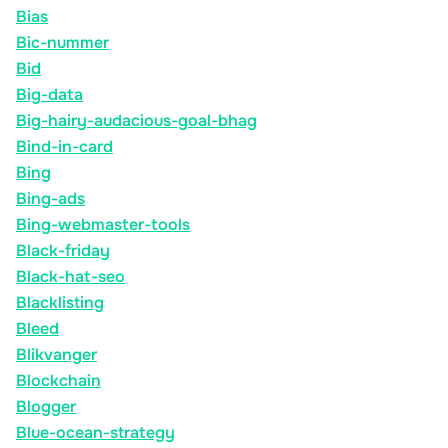
Bias
Bic-nummer
Bid
Big-data
Big-hairy-audacious-goal-bhag
Bind-in-card
Bing
Bing-ads
Bing-webmaster-tools
Black-friday
Black-hat-seo
Blacklisting
Bleed
Blikvanger
Blockchain
Blogger
Blue-ocean-strategy