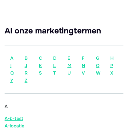
Al onze marketingtermen
A
B
C
D
E
F
G
H
I
J
K
L
M
N
O
P
Q
R
S
T
U
V
W
X
Y
Z
A
A-b-test
A-locatie