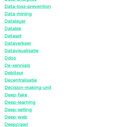
Data-loss-prevention
Data-mining
Datalayer
Datalek
Dataset
Dataverkeer
Datavisualisatie
Ddos
De-xennials
Debiteur
Decentralisatie
Decision-making-unit
Deep-fake
Deep-learning
Deep-selling
Deep-web
Deepcrawl