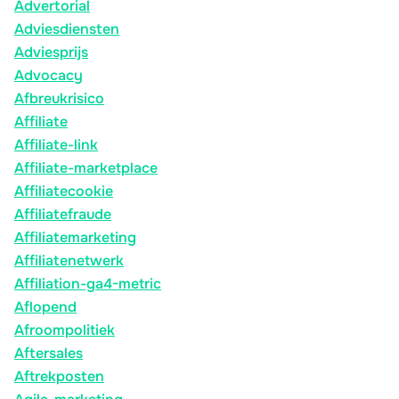
Advertorial
Adviesdiensten
Adviesprijs
Advocacy
Afbreukrisico
Affiliate
Affiliate-link
Affiliate-marketplace
Affiliatecookie
Affiliatefraude
Affiliatemarketing
Affiliatenetwerk
Affiliation-ga4-metric
Aflopend
Afroompolitiek
Aftersales
Aftrekposten