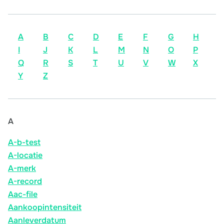
A
B
C
D
E
F
G
H
I
J
K
L
M
N
O
P
Q
R
S
T
U
V
W
X
Y
Z
A
A-b-test
A-locatie
A-merk
A-record
Aac-file
Aankoopintensiteit
Aanleverdatum