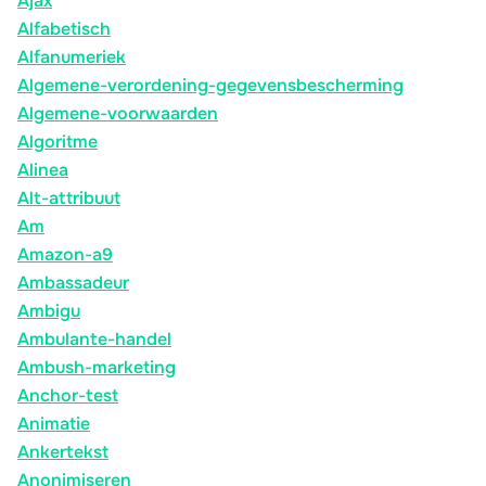
Ajax
Alfabetisch
Alfanumeriek
Algemene-verordening-gegevensbescherming
Algemene-voorwaarden
Algoritme
Alinea
Alt-attribuut
Am
Amazon-a9
Ambassadeur
Ambigu
Ambulante-handel
Ambush-marketing
Anchor-test
Animatie
Ankertekst
Anonimiseren