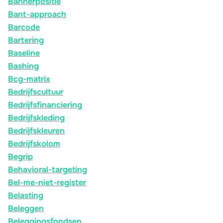
Bannerpositie
Bant-approach
Barcode
Bartering
Baseline
Bashing
Bcg-matrix
Bedrijfscultuur
Bedrijfsfinanciering
Bedrijfskleding
Bedrijfskleuren
Bedrijfskolom
Begrip
Behavioral-targeting
Bel-me-niet-register
Belasting
Beleggen
Beleggingsfondsen