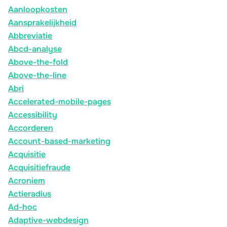
Aanloopkosten
Aansprakelijkheid
Abbreviatie
Abcd-analyse
Above-the-fold
Above-the-line
Abri
Accelerated-mobile-pages
Accessibility
Accorderen
Account-based-marketing
Acquisitie
Acquisitiefraude
Acroniem
Actieradius
Ad-hoc
Adaptive-webdesign