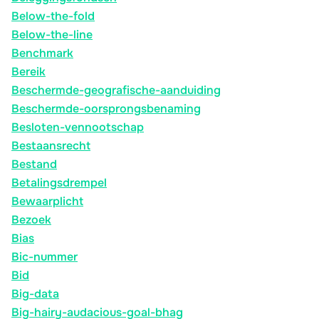
Below-the-fold
Below-the-line
Benchmark
Bereik
Beschermde-geografische-aanduiding
Beschermde-oorsprongsbenaming
Besloten-vennootschap
Bestaansrecht
Bestand
Betalingsdrempel
Bewaarplicht
Bezoek
Bias
Bic-nummer
Bid
Big-data
Big-hairy-audacious-goal-bhag