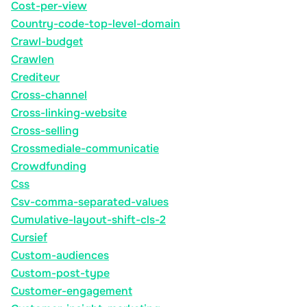
Cost-per-view
Country-code-top-level-domain
Crawl-budget
Crawlen
Crediteur
Cross-channel
Cross-linking-website
Cross-selling
Crossmediale-communicatie
Crowdfunding
Css
Csv-comma-separated-values
Cumulative-layout-shift-cls-2
Cursief
Custom-audiences
Custom-post-type
Customer-engagement