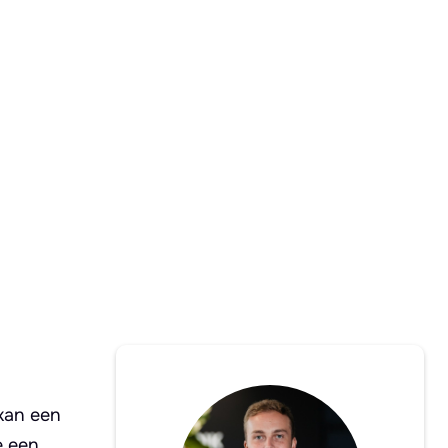
 kan een
e een