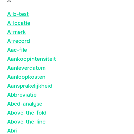
A
A-b-test
A-locatie
A-merk
A-record
Aac-file
Aankoopintensiteit
Aanleverdatum
Aanloopkosten
Aansprakelijkheid
Abbreviatie
Abcd-analyse
Above-the-fold
Above-the-line
Abri