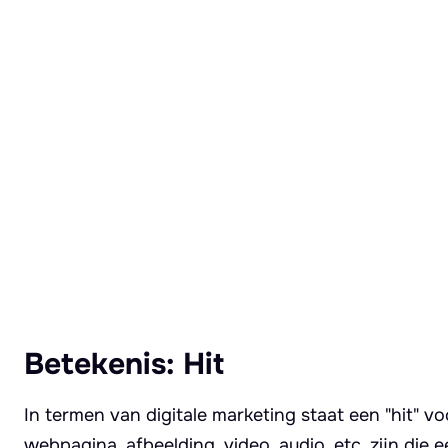
Lees meer over Hit
Betekenis: Hit
In termen van digitale marketing staat een "hit" v
webpagina, afbeelding, video, audio, etc. zijn die 