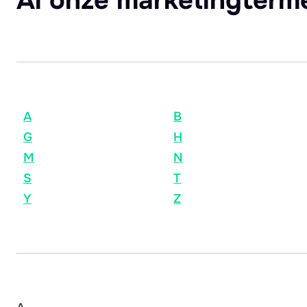
Al onze marketingterm
A
B
G
H
M
N
S
T
Y
Z