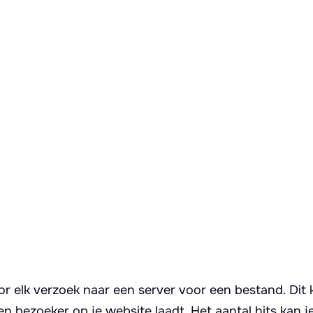
oor elk verzoek naar een server voor een bestand. Dit
een bezoeker op je website laadt. Het aantal hits kan j