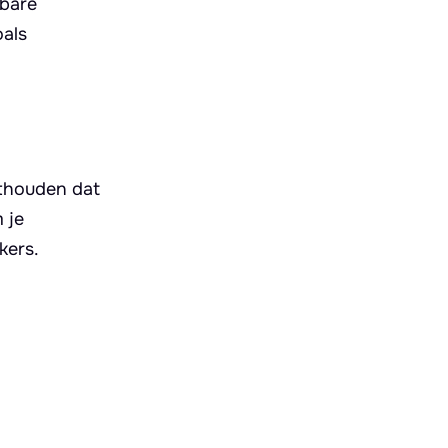
kbare
oals
nthouden dat
 je
kers.