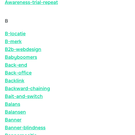
Awareness-trial-repeat
B
B-locatie
B-merk
B2b-webdesign
Babyboomers
Back-end
Back-office
Backlink
Backward-chaining
Bait-and-switch
Balans
Balansen
Banner
Banner-blindness