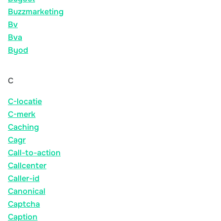
Buzzmarketing
Bv
Bva
Byod
C
C-locatie
C-merk
Caching
Cagr
Call-to-action
Callcenter
Caller-id
Canonical
Captcha
Caption