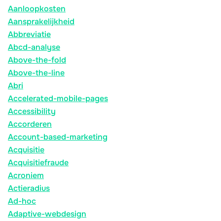
Aanloopkosten
Aansprakelijkheid
Abbreviatie
Abcd-analyse
Above-the-fold
Above-the-line
Abri
Accelerated-mobile-pages
Accessibility
Accorderen
Account-based-marketing
Acquisitie
Acquisitiefraude
Acroniem
Actieradius
Ad-hoc
Adaptive-webdesign