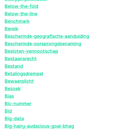
Below-the-fold
Below-the-line
Benchmark
Bereik
Beschermde-geografische-aanduiding
Beschermde-oorsprongsbenaming
Besloten-vennootschap
Bestaansrecht
Bestand
Betalingsdrempel
Bewaarplicht
Bezoek
Bias
Bic-nummer
Bid
Big-data
Big-hairy-audacious-goal-bhag