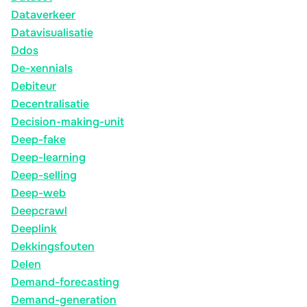
Dataverkeer
Datavisualisatie
Ddos
De-xennials
Debiteur
Decentralisatie
Decision-making-unit
Deep-fake
Deep-learning
Deep-selling
Deep-web
Deepcrawl
Deeplink
Dekkingsfouten
Delen
Demand-forecasting
Demand-generation