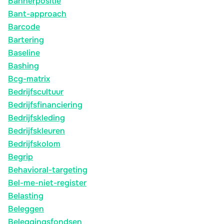
Bannerpositie
Bant-approach
Barcode
Bartering
Baseline
Bashing
Bcg-matrix
Bedrijfscultuur
Bedrijfsfinanciering
Bedrijfskleding
Bedrijfskleuren
Bedrijfskolom
Begrip
Behavioral-targeting
Bel-me-niet-register
Belasting
Beleggen
Beleggingsfondsen