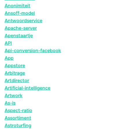
Anonimiteit
Ansoff-model
Antwoordservice
Apache-server
Apenstaartje
API
Api-conversion-facebook
App
Appstore
Arbitrage
Artdirector
Artificial-intelligence
Artwork
As-is
Aspect-ratio
Assortiment
Astroturfing