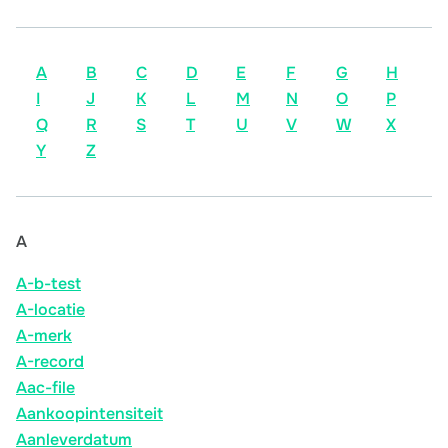
A
B
C
D
E
F
G
H
I
J
K
L
M
N
O
P
Q
R
S
T
U
V
W
X
Y
Z
A
A-b-test
A-locatie
A-merk
A-record
Aac-file
Aankoopintensiteit
Aanleverdatum