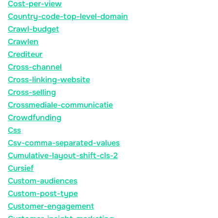
Cost-per-view
Country-code-top-level-domain
Crawl-budget
Crawlen
Crediteur
Cross-channel
Cross-linking-website
Cross-selling
Crossmediale-communicatie
Crowdfunding
Css
Csv-comma-separated-values
Cumulative-layout-shift-cls-2
Cursief
Custom-audiences
Custom-post-type
Customer-engagement