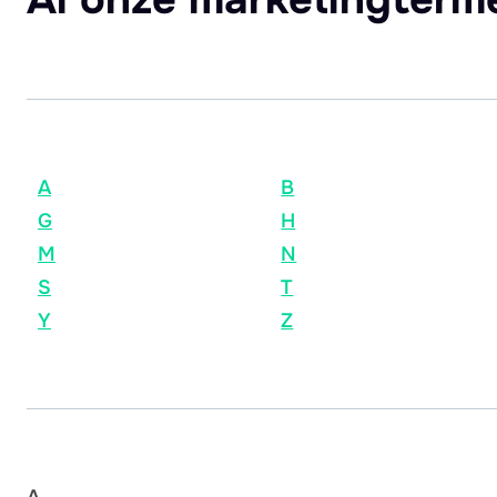
A
B
G
H
M
N
S
T
Y
Z
A