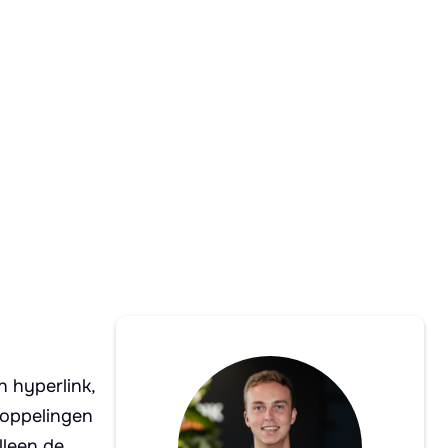
n hyperlink,
koppelingen
lleen de