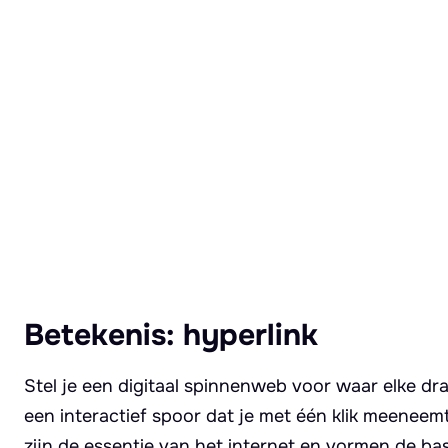
Lees meer over Hyperlink
Betekenis: hyperlink
Stel je een digitaal spinnenweb voor waar elke draa
een interactief spoor dat je met één klik meeneem
zijn de essentie van het internet en vormen de basi