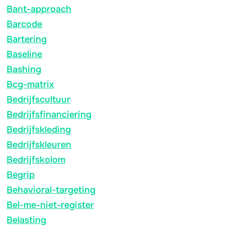
Bant-approach
Barcode
Bartering
Baseline
Bashing
Bcg-matrix
Bedrijfscultuur
Bedrijfsfinanciering
Bedrijfskleding
Bedrijfskleuren
Bedrijfskolom
Begrip
Behavioral-targeting
Bel-me-niet-register
Belasting