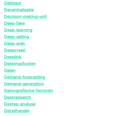
Debiteur
Decentralisatie
Decision-making-unit
Deep-fake
Deep-learning
Deep-selling
Deep-web
Deepcrawl
Deeplink
Dekkingsfouten
Delen
Demand-forecasting
Demand-generation
Demografische-factoren
Deskresearch
Destep-analyse
Detailhandel