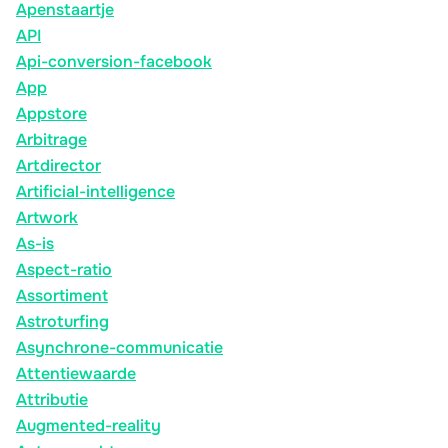
Apenstaartje
API
Api-conversion-facebook
App
Appstore
Arbitrage
Artdirector
Artificial-intelligence
Artwork
As-is
Aspect-ratio
Assortiment
Astroturfing
Asynchrone-communicatie
Attentiewaarde
Attributie
Augmented-reality