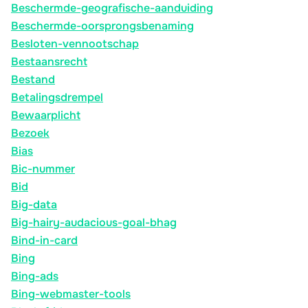
Beschermde-geografische-aanduiding
Beschermde-oorsprongsbenaming
Besloten-vennootschap
Bestaansrecht
Bestand
Betalingsdrempel
Bewaarplicht
Bezoek
Bias
Bic-nummer
Bid
Big-data
Big-hairy-audacious-goal-bhag
Bind-in-card
Bing
Bing-ads
Bing-webmaster-tools