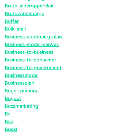
Bruto-vloeroppervlak
Brutowinstmarge
Buffer
Bulk-mail
Business-continuity-plan
Business-model-canvas
Business-to-business
Business-to-consumer
Business-to-government
Businessmodel
Businessplan
Buyer-persona
Buyout
Buzzmarketing
Bv
Bva
Byod