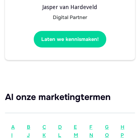
Jasper van Hardeveld
Digital Partner
Laten we kennismaken!
Al onze marketingtermen
A
B
C
D
E
F
G
H
I
J
K
L
M
N
O
P