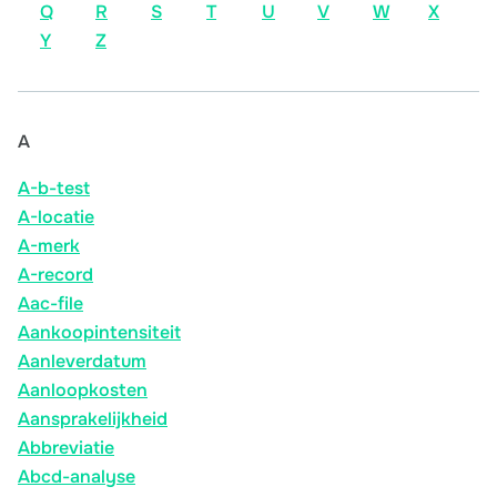
Q
R
S
T
U
V
W
X
Y
Z
A
A-b-test
A-locatie
A-merk
A-record
Aac-file
Aankoopintensiteit
Aanleverdatum
Aanloopkosten
Aansprakelijkheid
Abbreviatie
Abcd-analyse