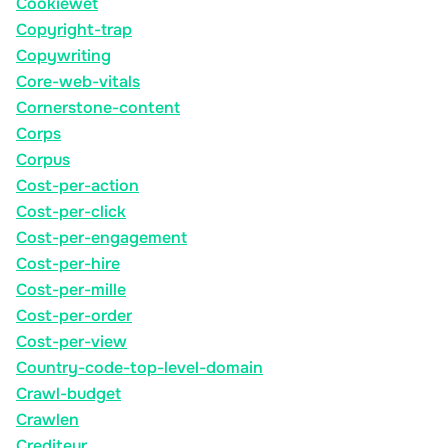
Cookiewet
Copyright-trap
Copywriting
Core-web-vitals
Cornerstone-content
Corps
Corpus
Cost-per-action
Cost-per-click
Cost-per-engagement
Cost-per-hire
Cost-per-mille
Cost-per-order
Cost-per-view
Country-code-top-level-domain
Crawl-budget
Crawlen
Crediteur