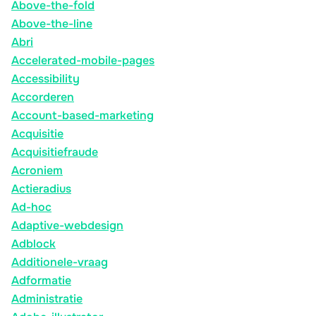
Above-the-fold
Above-the-line
Abri
Accelerated-mobile-pages
Accessibility
Accorderen
Account-based-marketing
Acquisitie
Acquisitiefraude
Acroniem
Actieradius
Ad-hoc
Adaptive-webdesign
Adblock
Additionele-vraag
Adformatie
Administratie