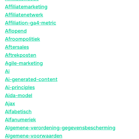
Affiliatemarketing
Affiliatenetwerk
Affiliation-ga4-metric
Aflopend
Afroompolitiek
Aftersales
Aftrekposten
Agile-marketing
Ai
Ai-generated-content
Ai-principles
Aida-model
Ajax
Alfabetisch
Alfanumeriek
Algemene-verordening-gegevensbescherming
Algemene-voorwaarden