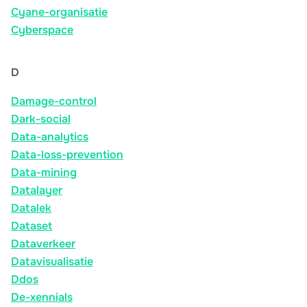
Cyane-organisatie
Cyberspace
D
Damage-control
Dark-social
Data-analytics
Data-loss-prevention
Data-mining
Datalayer
Datalek
Dataset
Dataverkeer
Datavisualisatie
Ddos
De-xennials