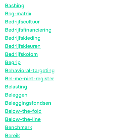
Bashing
Bcg-matrix
Bedrijfscultuur
Bedrijfsfinanciering
Bedrijfskleding
Bedrijfskleuren
Bedrijfskolom
Begrip
Behavioral-targeting
Bel-me-niet-register
Belasting
Beleggen
Beleggingsfondsen
Below-the-fold
Below-the-line
Benchmark
Bereik