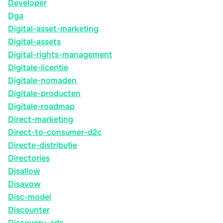
Developer
Dga
Digital-asset-marketing
Digital-assets
Digital-rights-management
Digitale-licentie
Digitale-nomaden
Digitale-producten
Digitale-roadmap
Direct-marketing
Direct-to-consumer-d2c
Directe-distributie
Directories
Disallow
Disavow
Disc-model
Discounter
Discovery-ads