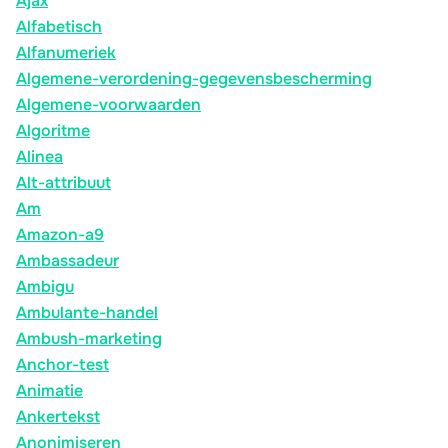
Ajax
Alfabetisch
Alfanumeriek
Algemene-verordening-gegevensbescherming
Algemene-voorwaarden
Algoritme
Alinea
Alt-attribuut
Am
Amazon-a9
Ambassadeur
Ambigu
Ambulante-handel
Ambush-marketing
Anchor-test
Animatie
Ankertekst
Anonimiseren