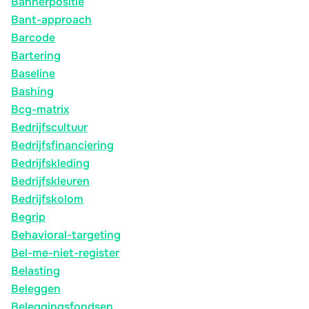
Bannerpositie
Bant-approach
Barcode
Bartering
Baseline
Bashing
Bcg-matrix
Bedrijfscultuur
Bedrijfsfinanciering
Bedrijfskleding
Bedrijfskleuren
Bedrijfskolom
Begrip
Behavioral-targeting
Bel-me-niet-register
Belasting
Beleggen
Beleggingsfondsen