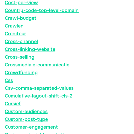
Cost-per-view
Country-code-top-level-domain
Crawl-budget
Crawlen
Crediteur
Cross-channel
Cross-linking-website
Cross-selling
Crossmediale-communicatie
Crowdfunding
Css
Csv-comma-separated-values
Cumulative-layout-shift-cls-2
Cursief
Custom-audiences
Custom-post-type
Customer-engagement