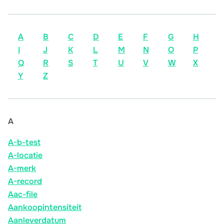
A
B
C
D
E
F
G
H
I
J
K
L
M
N
O
P
Q
R
S
T
U
V
W
X
Y
Z
A
A-b-test
A-locatie
A-merk
A-record
Aac-file
Aankoopintensiteit
Aanleverdatum