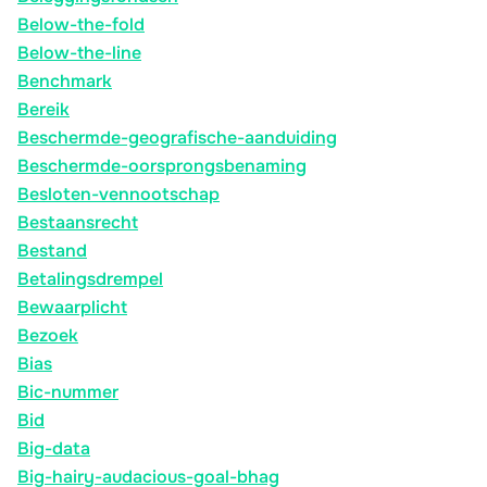
Below-the-fold
Below-the-line
Benchmark
Bereik
Beschermde-geografische-aanduiding
Beschermde-oorsprongsbenaming
Besloten-vennootschap
Bestaansrecht
Bestand
Betalingsdrempel
Bewaarplicht
Bezoek
Bias
Bic-nummer
Bid
Big-data
Big-hairy-audacious-goal-bhag