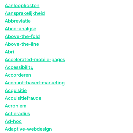
Aanloopkosten
Aansprakelijkheid
Abbreviatie
Abcd-analyse
Above-the-fold
Above-the-line
Abri
Accelerated-mobile-pages
Accessibility
Accorderen
Account-based-marketing
Acquisitie
Acquisitiefraude
Acroniem
Actieradius
Ad-hoc
Adaptive-webdesign