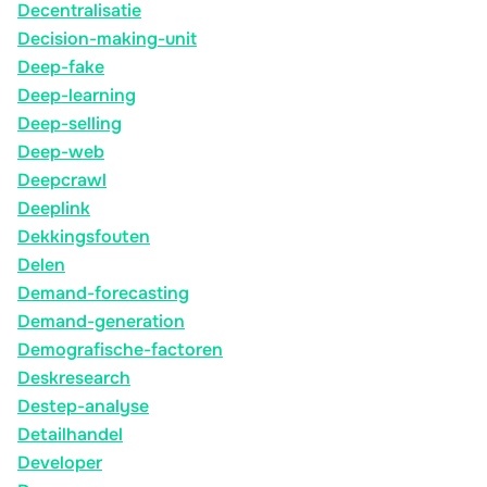
Decentralisatie
Decision-making-unit
Deep-fake
Deep-learning
Deep-selling
Deep-web
Deepcrawl
Deeplink
Dekkingsfouten
Delen
Demand-forecasting
Demand-generation
Demografische-factoren
Deskresearch
Destep-analyse
Detailhandel
Developer