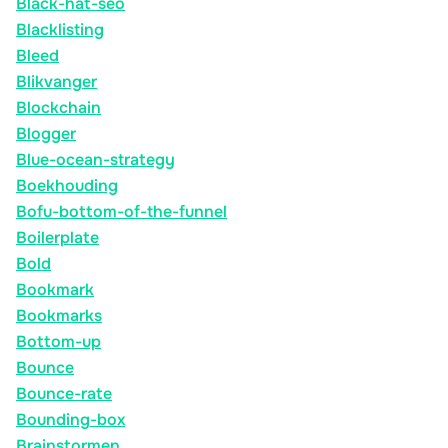
Black-hat-seo
Blacklisting
Bleed
Blikvanger
Blockchain
Blogger
Blue-ocean-strategy
Boekhouding
Bofu-bottom-of-the-funnel
Boilerplate
Bold
Bookmark
Bookmarks
Bottom-up
Bounce
Bounce-rate
Bounding-box
Brainstormen