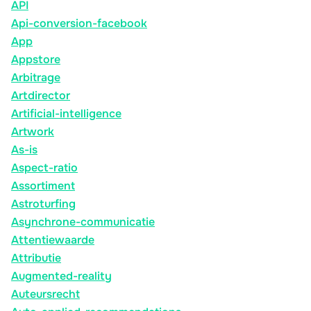
API
Api-conversion-facebook
App
Appstore
Arbitrage
Artdirector
Artificial-intelligence
Artwork
As-is
Aspect-ratio
Assortiment
Astroturfing
Asynchrone-communicatie
Attentiewaarde
Attributie
Augmented-reality
Auteursrecht