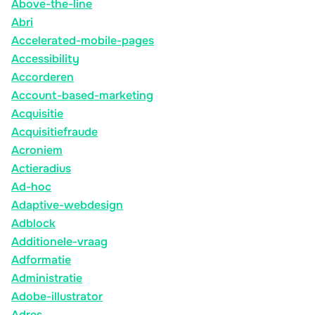
Above-the-line
Abri
Accelerated-mobile-pages
Accessibility
Accorderen
Account-based-marketing
Acquisitie
Acquisitiefraude
Acroniem
Actieradius
Ad-hoc
Adaptive-webdesign
Adblock
Additionele-vraag
Adformatie
Administratie
Adobe-illustrator
Adres