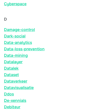
Cyberspace
D
Damage-control
Dark-social
Data-analytics
Data-loss-prevention
Data-mining
Datalayer
Datalek
Dataset
Dataverkeer
Datavisualisatie
Ddos
De-xennials
Debiteur