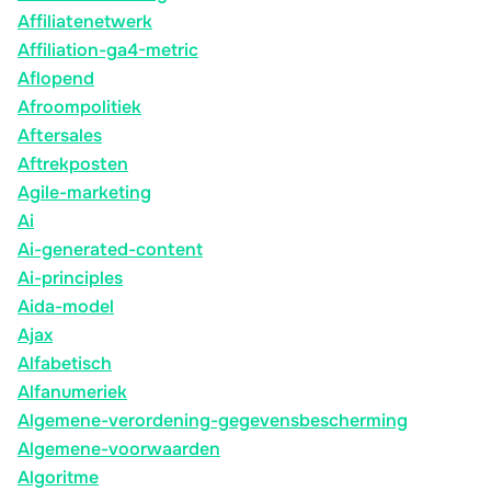
Affiliatenetwerk
Affiliation-ga4-metric
Aflopend
Afroompolitiek
Aftersales
Aftrekposten
Agile-marketing
Ai
Ai-generated-content
Ai-principles
Aida-model
Ajax
Alfabetisch
Alfanumeriek
Algemene-verordening-gegevensbescherming
Algemene-voorwaarden
Algoritme