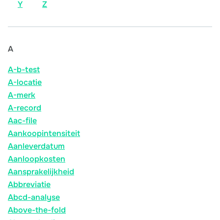
Y
Z
A
A-b-test
A-locatie
A-merk
A-record
Aac-file
Aankoopintensiteit
Aanleverdatum
Aanloopkosten
Aansprakelijkheid
Abbreviatie
Abcd-analyse
Above-the-fold