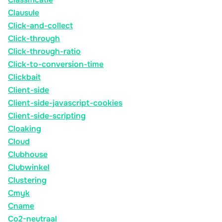
Clausule
Click-and-collect
Click-through
Click-through-ratio
Click-to-conversion-time
Clickbait
Client-side
Client-side-javascript-cookies
Client-side-scripting
Cloaking
Cloud
Clubhouse
Clubwinkel
Clustering
Cmyk
Cname
Co2-neutraal