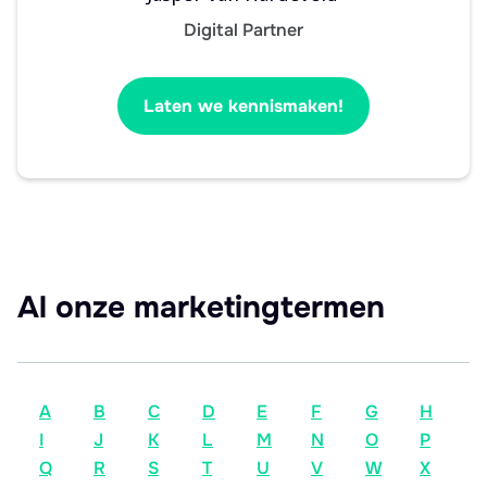
Digital Partner
Laten we kennismaken!
Al onze marketingtermen
A
B
C
D
E
F
G
H
I
J
K
L
M
N
O
P
Q
R
S
T
U
V
W
X