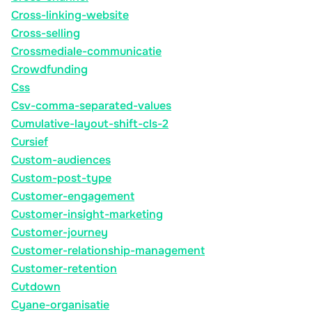
Cross-linking-website
Cross-selling
Crossmediale-communicatie
Crowdfunding
Css
Csv-comma-separated-values
Cumulative-layout-shift-cls-2
Cursief
Custom-audiences
Custom-post-type
Customer-engagement
Customer-insight-marketing
Customer-journey
Customer-relationship-management
Customer-retention
Cutdown
Cyane-organisatie