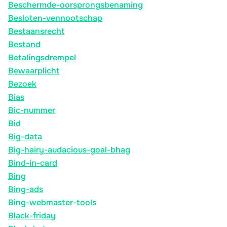
Beschermde-oorsprongsbenaming
Besloten-vennootschap
Bestaansrecht
Bestand
Betalingsdrempel
Bewaarplicht
Bezoek
Bias
Bic-nummer
Bid
Big-data
Big-hairy-audacious-goal-bhag
Bind-in-card
Bing
Bing-ads
Bing-webmaster-tools
Black-friday