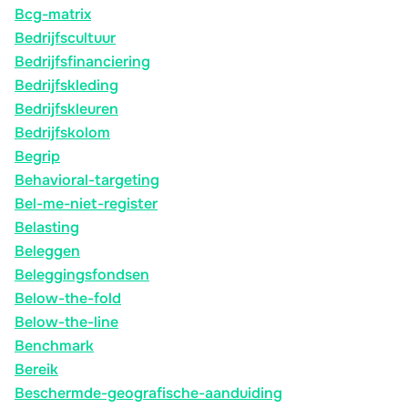
Bcg-matrix
Bedrijfscultuur
Bedrijfsfinanciering
Bedrijfskleding
Bedrijfskleuren
Bedrijfskolom
Begrip
Behavioral-targeting
Bel-me-niet-register
Belasting
Beleggen
Beleggingsfondsen
Below-the-fold
Below-the-line
Benchmark
Bereik
Beschermde-geografische-aanduiding