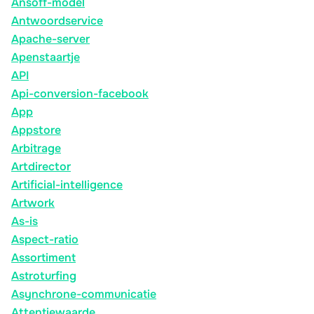
Ansoff-model
Antwoordservice
Apache-server
Apenstaartje
API
Api-conversion-facebook
App
Appstore
Arbitrage
Artdirector
Artificial-intelligence
Artwork
As-is
Aspect-ratio
Assortiment
Astroturfing
Asynchrone-communicatie
Attentiewaarde