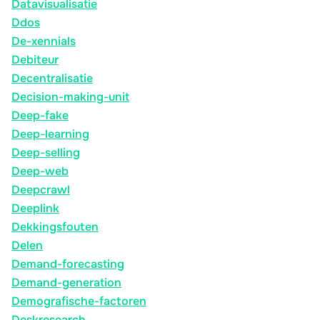
Datavisualisatie
Ddos
De-xennials
Debiteur
Decentralisatie
Decision-making-unit
Deep-fake
Deep-learning
Deep-selling
Deep-web
Deepcrawl
Deeplink
Dekkingsfouten
Delen
Demand-forecasting
Demand-generation
Demografische-factoren
Deskresearch