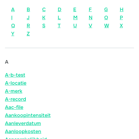
A
B
C
D
E
F
G
H
I
J
K
L
M
N
O
P
Q
R
S
T
U
V
W
X
Y
Z
A
A-b-test
A-locatie
A-merk
A-record
Aac-file
Aankoopintensiteit
Aanleverdatum
Aanloopkosten