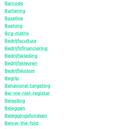
Barcode
Bartering
Baseline
Bashing
Bcg-matrix
Bedrijfscultuur
Bedrijfsfinanciering
Bedrijfskleding
Bedrijfskleuren
Bedrijfskolom
Begrip
Behavioral-targeting
Bel-me-niet-register
Belasting
Beleggen
Beleggingsfondsen
Below-the-fold