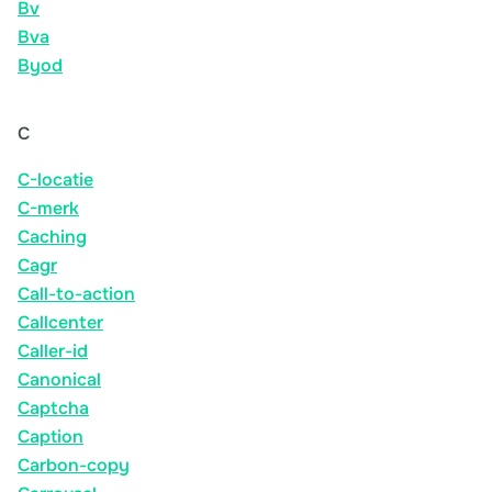
Bv
Bva
Byod
C
C-locatie
C-merk
Caching
Cagr
Call-to-action
Callcenter
Caller-id
Canonical
Captcha
Caption
Carbon-copy