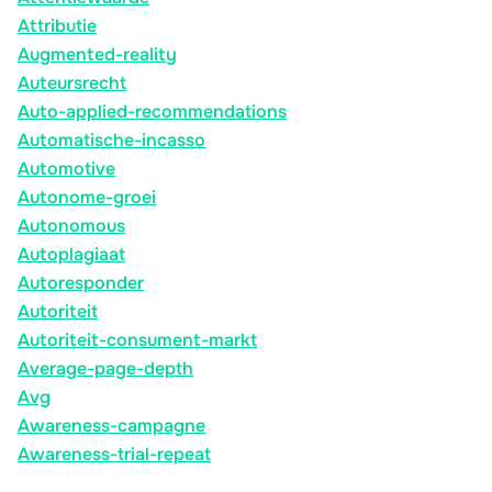
Attributie
Augmented-reality
Auteursrecht
Auto-applied-recommendations
Automatische-incasso
Automotive
Autonome-groei
Autonomous
Autoplagiaat
Autoresponder
Autoriteit
Autoriteit-consument-markt
Average-page-depth
Avg
Awareness-campagne
Awareness-trial-repeat