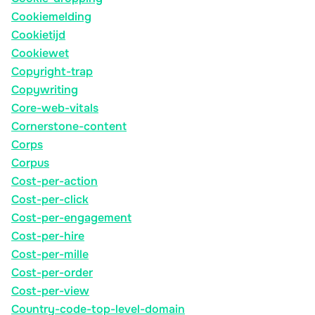
Cookiemelding
Cookietijd
Cookiewet
Copyright-trap
Copywriting
Core-web-vitals
Cornerstone-content
Corps
Corpus
Cost-per-action
Cost-per-click
Cost-per-engagement
Cost-per-hire
Cost-per-mille
Cost-per-order
Cost-per-view
Country-code-top-level-domain