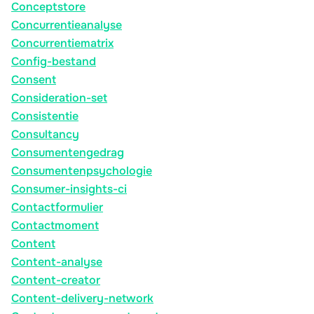
Conceptstore
Concurrentieanalyse
Concurrentiematrix
Config-bestand
Consent
Consideration-set
Consistentie
Consultancy
Consumentengedrag
Consumentenpsychologie
Consumer-insights-ci
Contactformulier
Contactmoment
Content
Content-analyse
Content-creator
Content-delivery-network