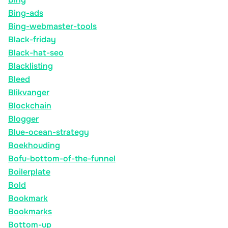
Bing-ads
Bing-webmaster-tools
Black-friday
Black-hat-seo
Blacklisting
Bleed
Blikvanger
Blockchain
Blogger
Blue-ocean-strategy
Boekhouding
Bofu-bottom-of-the-funnel
Boilerplate
Bold
Bookmark
Bookmarks
Bottom-up