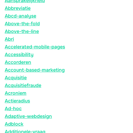
Aansprakelijkheid
Abbreviatie
Abcd-analyse
Above-the-fold
Above-the-line
Abri
Accelerated-mobile-pages
Accessibility
Accorderen
Account-based-marketing
Acquisitie
Acquisitiefraude
Acroniem
Actieradius
Ad-hoc
Adaptive-webdesign
Adblock
Additionele-vraag