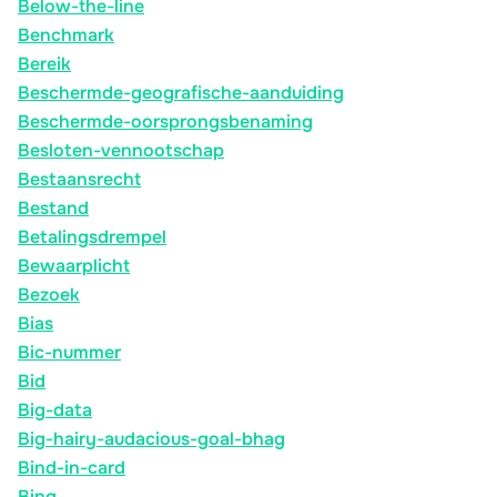
Below-the-line
Benchmark
Bereik
Beschermde-geografische-aanduiding
Beschermde-oorsprongsbenaming
Besloten-vennootschap
Bestaansrecht
Bestand
Betalingsdrempel
Bewaarplicht
Bezoek
Bias
Bic-nummer
Bid
Big-data
Big-hairy-audacious-goal-bhag
Bind-in-card
Bing