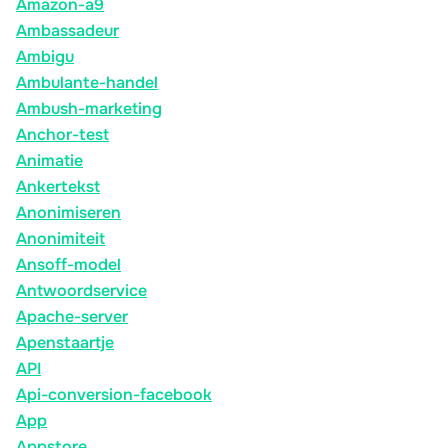
Amazon-a9
Ambassadeur
Ambigu
Ambulante-handel
Ambush-marketing
Anchor-test
Animatie
Ankertekst
Anonimiseren
Anonimiteit
Ansoff-model
Antwoordservice
Apache-server
Apenstaartje
API
Api-conversion-facebook
App
Appstore