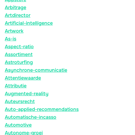
Arbitrage
Artdirector
Artificial-intelligence
Artwork
As-is
Aspect-ratio
Assortiment
Astroturfing
Asynchrone-communicatie
Attentiewaarde
Attributie
Augmented-reality
Auteursrecht
Auto-applied-recommendations
Automatische-incasso
Automotive
Autonome-groei