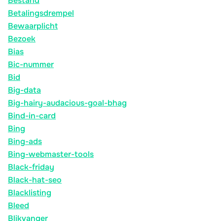
Bestand
Betalingsdrempel
Bewaarplicht
Bezoek
Bias
Bic-nummer
Bid
Big-data
Big-hairy-audacious-goal-bhag
Bind-in-card
Bing
Bing-ads
Bing-webmaster-tools
Black-friday
Black-hat-seo
Blacklisting
Bleed
Blikvanger