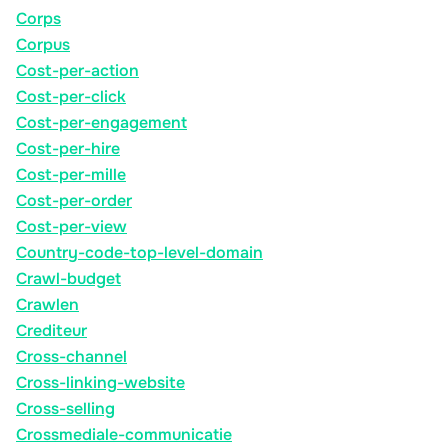
Corps
Corpus
Cost-per-action
Cost-per-click
Cost-per-engagement
Cost-per-hire
Cost-per-mille
Cost-per-order
Cost-per-view
Country-code-top-level-domain
Crawl-budget
Crawlen
Crediteur
Cross-channel
Cross-linking-website
Cross-selling
Crossmediale-communicatie