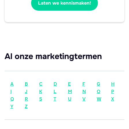
Laten we kennismaken!
Al onze marketingtermen
A
B
C
D
E
F
G
H
I
J
K
L
M
N
O
P
Q
R
S
T
U
V
W
X
Y
Z