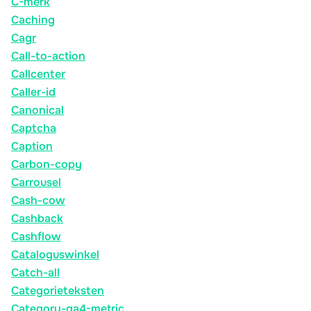
C-merk
Caching
Cagr
Call-to-action
Callcenter
Caller-id
Canonical
Captcha
Caption
Carbon-copy
Carrousel
Cash-cow
Cashback
Cashflow
Cataloguswinkel
Catch-all
Categorieteksten
Category-ga4-metric