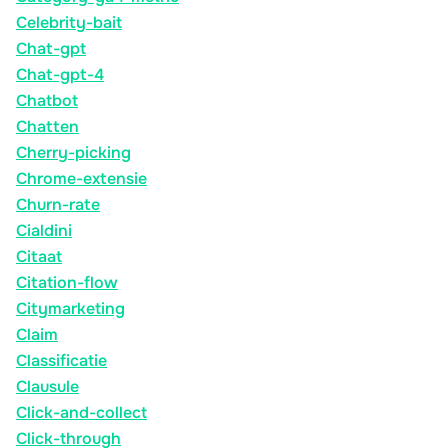
Celebrity-bait
Chat-gpt
Chat-gpt-4
Chatbot
Chatten
Cherry-picking
Chrome-extensie
Churn-rate
Cialdini
Citaat
Citation-flow
Citymarketing
Claim
Classificatie
Clausule
Click-and-collect
Click-through