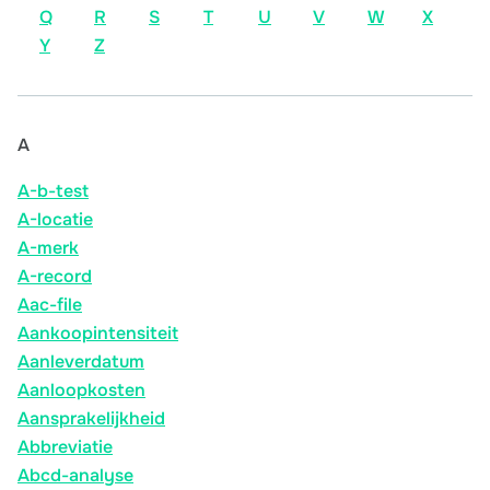
Q
R
S
T
U
V
W
X
Y
Z
A
A-b-test
A-locatie
A-merk
A-record
Aac-file
Aankoopintensiteit
Aanleverdatum
Aanloopkosten
Aansprakelijkheid
Abbreviatie
Abcd-analyse