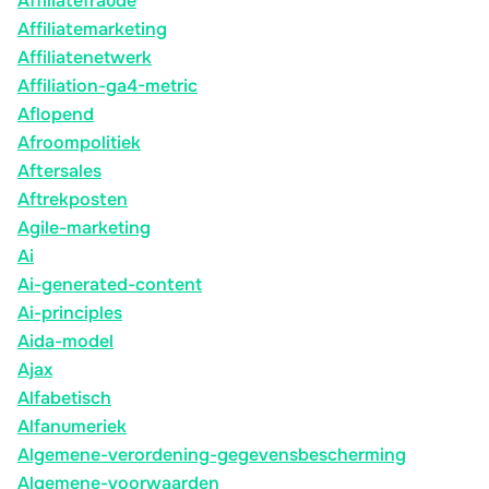
Affiliatefraude
Affiliatemarketing
Affiliatenetwerk
Affiliation-ga4-metric
Aflopend
Afroompolitiek
Aftersales
Aftrekposten
Agile-marketing
Ai
Ai-generated-content
Ai-principles
Aida-model
Ajax
Alfabetisch
Alfanumeriek
Algemene-verordening-gegevensbescherming
Algemene-voorwaarden