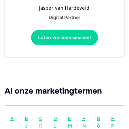
Jasper van Hardeveld
Digital Partner
Laten we kennismaken!
Al onze marketingtermen
A
B
C
D
E
F
G
H
I
J
K
L
M
N
O
P