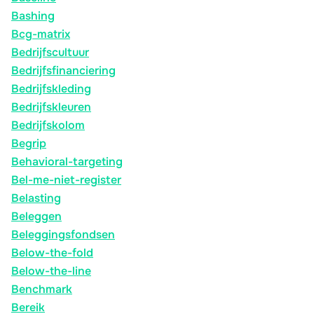
Bashing
Bcg-matrix
Bedrijfscultuur
Bedrijfsfinanciering
Bedrijfskleding
Bedrijfskleuren
Bedrijfskolom
Begrip
Behavioral-targeting
Bel-me-niet-register
Belasting
Beleggen
Beleggingsfondsen
Below-the-fold
Below-the-line
Benchmark
Bereik