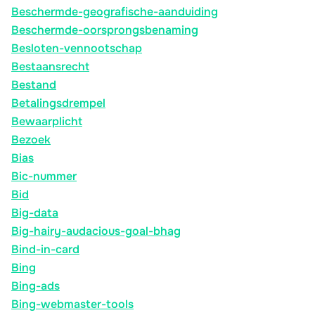
Beschermde-geografische-aanduiding
Beschermde-oorsprongsbenaming
Besloten-vennootschap
Bestaansrecht
Bestand
Betalingsdrempel
Bewaarplicht
Bezoek
Bias
Bic-nummer
Bid
Big-data
Big-hairy-audacious-goal-bhag
Bind-in-card
Bing
Bing-ads
Bing-webmaster-tools