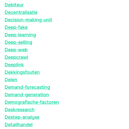
Debiteur
Decentralisatie
Decision-making-unit
Deep-fake
Deep-learning
Deep-selling
Deep-web
Deepcrawl
Deeplink
Dekkingsfouten
Delen
Demand-forecasting
Demand-generation
Demografische-factoren
Deskresearch
Destep-analyse
Detailhandel