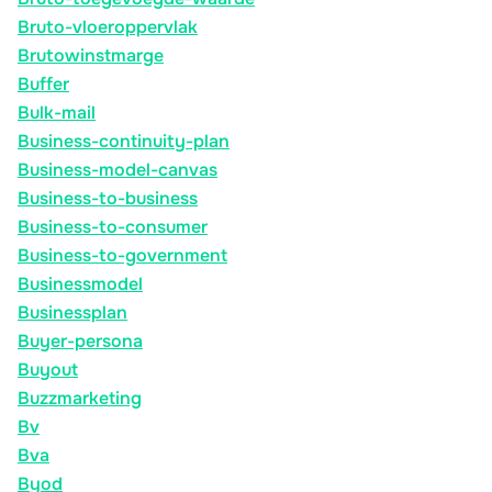
Bruto-vloeroppervlak
Brutowinstmarge
Buffer
Bulk-mail
Business-continuity-plan
Business-model-canvas
Business-to-business
Business-to-consumer
Business-to-government
Businessmodel
Businessplan
Buyer-persona
Buyout
Buzzmarketing
Bv
Bva
Byod