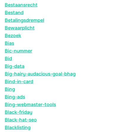
Bestaansrecht
Bestand
Betalingsdrempel
Bewaarplicht
Bezoek
Bias
Bic-nummer
Bid
Big-data
Big-hairy-audacious-goal-bhag
Bind-in-card
Bing
Bing-ads
Bing-webmaster-tools
Black-friday
Black-hat-seo
Blacklisting