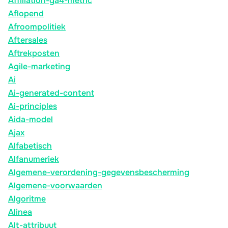
Affiliation-ga4-metric
Aflopend
Afroompolitiek
Aftersales
Aftrekposten
Agile-marketing
Ai
Ai-generated-content
Ai-principles
Aida-model
Ajax
Alfabetisch
Alfanumeriek
Algemene-verordening-gegevensbescherming
Algemene-voorwaarden
Algoritme
Alinea
Alt-attribuut