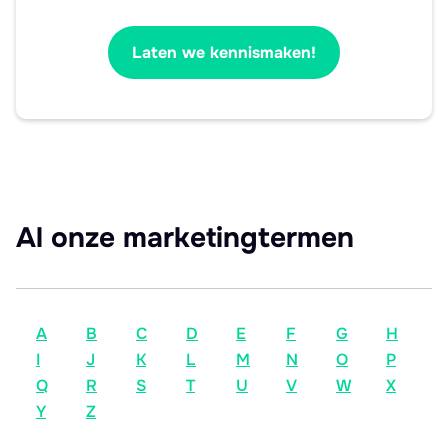
Laten we kennismaken!
Al onze marketingtermen
A
B
C
D
E
F
G
H
I
J
K
L
M
N
O
P
Q
R
S
T
U
V
W
X
Y
Z