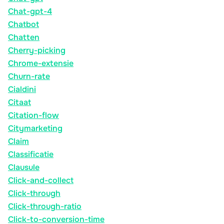
Chat-gpt-4
Chatbot
Chatten
Cherry-picking
Chrome-extensie
Churn-rate
Cialdini
Citaat
Citation-flow
Citymarketing
Claim
Classificatie
Clausule
Click-and-collect
Click-through
Click-through-ratio
Click-to-conversion-time