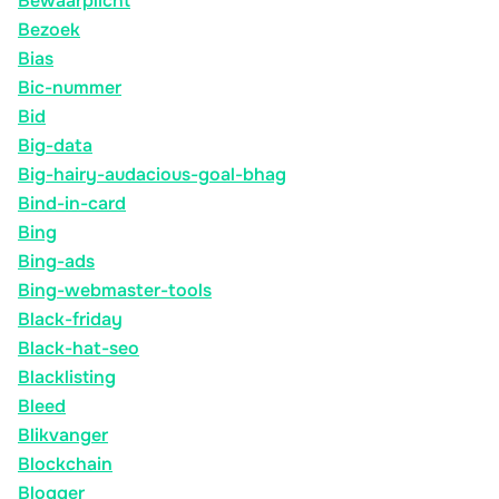
Bewaarplicht
Bezoek
Bias
Bic-nummer
Bid
Big-data
Big-hairy-audacious-goal-bhag
Bind-in-card
Bing
Bing-ads
Bing-webmaster-tools
Black-friday
Black-hat-seo
Blacklisting
Bleed
Blikvanger
Blockchain
Blogger