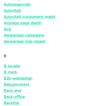
Autoresponder
Autoriteit
Autoriteit-consument-markt
Average-page-depth
Avg
Awareness-campagne
Awareness-trial-repeat
B
B-locatie
B-merk
B2b-webdesign
Babyboomers
Back-end
Back-office
Backlink