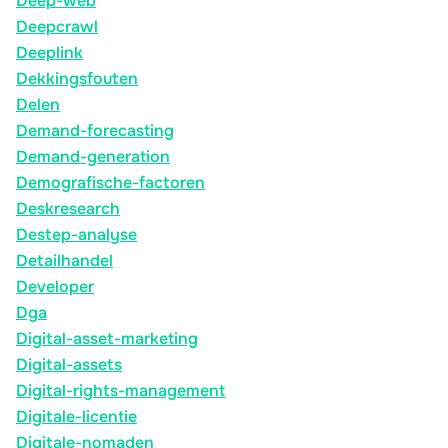
Deep-web
Deepcrawl
Deeplink
Dekkingsfouten
Delen
Demand-forecasting
Demand-generation
Demografische-factoren
Deskresearch
Destep-analyse
Detailhandel
Developer
Dga
Digital-asset-marketing
Digital-assets
Digital-rights-management
Digitale-licentie
Digitale-nomaden