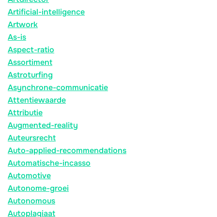
Artificial-intelligence
Artwork
As-is
Aspect-ratio
Assortiment
Astroturfing
Asynchrone-communicatie
Attentiewaarde
Attributie
Augmented-reality
Auteursrecht
Auto-applied-recommendations
Automatische-incasso
Automotive
Autonome-groei
Autonomous
Autoplagiaat