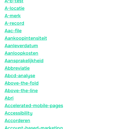
A-b-test
A-locatie
A-merk
A-record
Aac-file
Aankoopintensiteit
Aanleverdatum
Aanloopkosten
Aansprakelijkheid
Abbreviatie
Abcd-analyse
Above-the-fold
Above-the-line
Abri
Accelerated-mobile-pages
Accessibility
Accorderen
Account-based-marketing