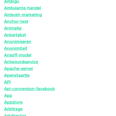
Ambigu
Ambulante-handel
Ambush-marketing
Anchor-test
Animatie
Ankertekst
Anonimiseren
Anonimiteit
Ansoff-model
Antwoordservice
Apache-server
Apenstaartje
API
Api-conversion-facebook
App
Appstore
Arbitrage
Artdirector