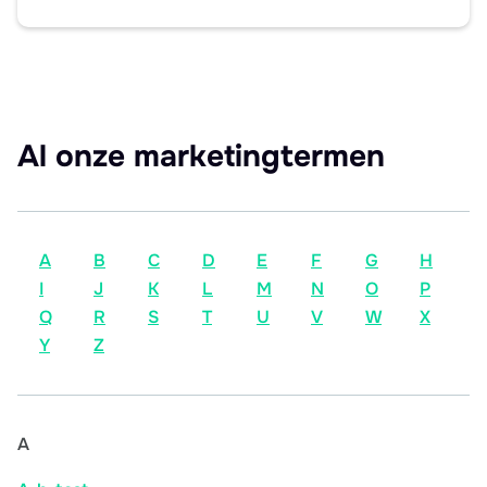
Al onze marketingtermen
A
B
C
D
E
F
G
H
I
J
K
L
M
N
O
P
Q
R
S
T
U
V
W
X
Y
Z
A