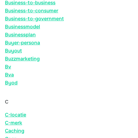
Business-to-business
Business-to-consumer
Business-to-government
Businessmodel
Businessplan
Buyer-persona
Buyout
Buzzmarketing
Bv
Bva
Byod
C
C-locatie
C-merk
Caching