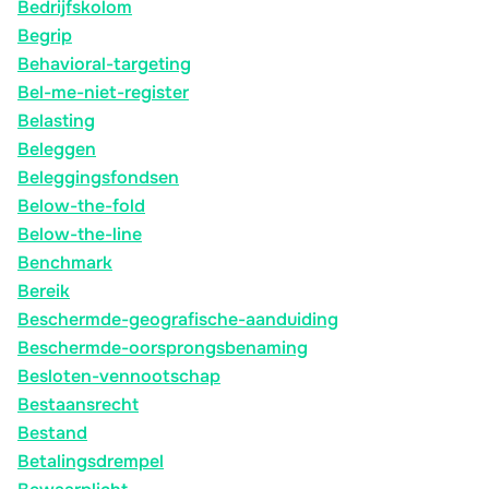
Bedrijfskolom
Begrip
Behavioral-targeting
Bel-me-niet-register
Belasting
Beleggen
Beleggingsfondsen
Below-the-fold
Below-the-line
Benchmark
Bereik
Beschermde-geografische-aanduiding
Beschermde-oorsprongsbenaming
Besloten-vennootschap
Bestaansrecht
Bestand
Betalingsdrempel