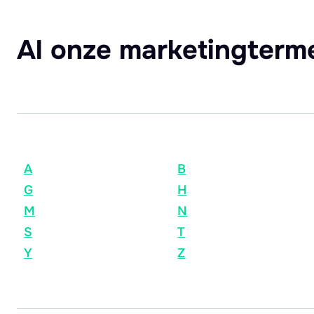
Al onze marketingterm
A
B
G
H
M
N
S
T
Y
Z