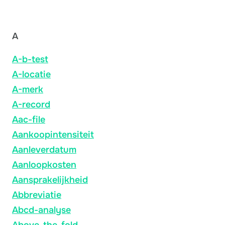
A
A-b-test
A-locatie
A-merk
A-record
Aac-file
Aankoopintensiteit
Aanleverdatum
Aanloopkosten
Aansprakelijkheid
Abbreviatie
Abcd-analyse
Above-the-fold