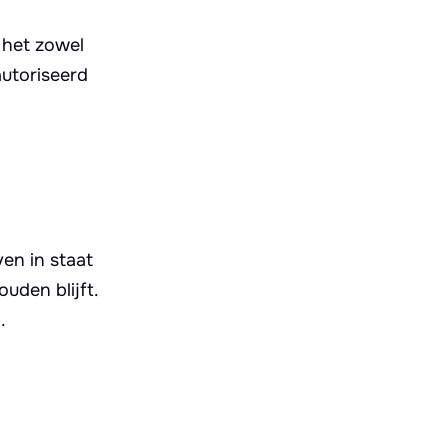
 het zowel
autoriseerd
ven in staat
uden blijft.
.