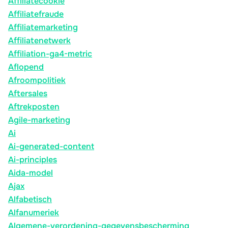
Affiliatecookie
Affiliatefraude
Affiliatemarketing
Affiliatenetwerk
Affiliation-ga4-metric
Aflopend
Afroompolitiek
Aftersales
Aftrekposten
Agile-marketing
Ai
Ai-generated-content
Ai-principles
Aida-model
Ajax
Alfabetisch
Alfanumeriek
Algemene-verordening-gegevensbescherming