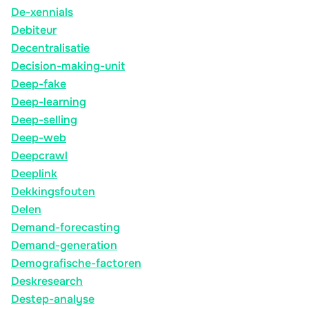
De-xennials
Debiteur
Decentralisatie
Decision-making-unit
Deep-fake
Deep-learning
Deep-selling
Deep-web
Deepcrawl
Deeplink
Dekkingsfouten
Delen
Demand-forecasting
Demand-generation
Demografische-factoren
Deskresearch
Destep-analyse