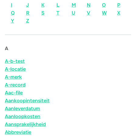
I
J
K
L
M
N
O
P
Q
R
S
T
U
V
W
X
Y
Z
A
A-b-test
A-locatie
A-merk
A-record
Aac-file
Aankoopintensiteit
Aanleverdatum
Aanloopkosten
Aansprakelijkheid
Abbreviatie