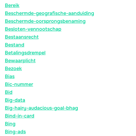
Bereik
Beschermde-geografische-aanduiding
Beschermde-oorsprongsbenaming
Besloten-vennootschap
Bestaansrecht
Bestand
Betalingsdrempel
Bewaarplicht
Bezoek
Bias
Bic-nummer
Bid
Big-data
Big-hairy-audacious-goal-bhag
Bind-in-card
Bing
Bing-ads