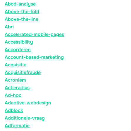
Abcd-analyse
Above-the-fold
Above-the-line
Abri
Accelerated-mobile-pages
Accessibility
Accorderen
Account-based-marketing
Acquisitie
Acquisitiefraude
Acroniem
Actieradius
Ad-hoc
Adaptive-webdesign
Adblock
Additionele-vraag
Adformatie