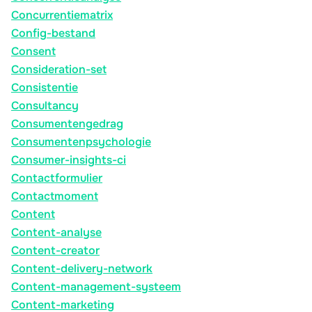
Concurrentiematrix
Config-bestand
Consent
Consideration-set
Consistentie
Consultancy
Consumentengedrag
Consumentenpsychologie
Consumer-insights-ci
Contactformulier
Contactmoment
Content
Content-analyse
Content-creator
Content-delivery-network
Content-management-systeem
Content-marketing