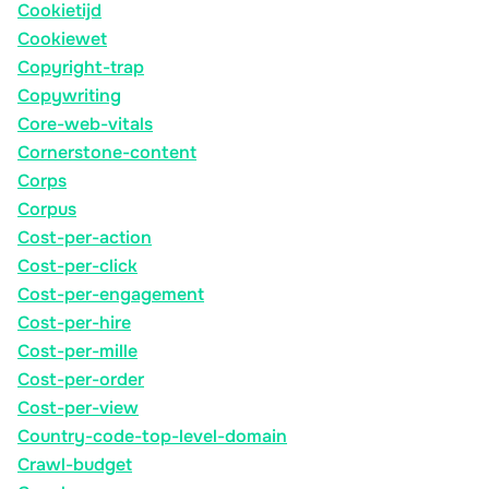
Cookietijd
Cookiewet
Copyright-trap
Copywriting
Core-web-vitals
Cornerstone-content
Corps
Corpus
Cost-per-action
Cost-per-click
Cost-per-engagement
Cost-per-hire
Cost-per-mille
Cost-per-order
Cost-per-view
Country-code-top-level-domain
Crawl-budget