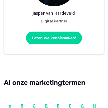
Jasper van Hardeveld
Digital Partner
Laten we kennismaken!
Al onze marketingtermen
A
B
C
D
E
F
G
H