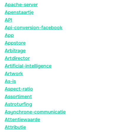
Apache-server
Apenstaartje
API
Api-conversion-facebook
App
Appstore
Arbitrage
Artdirector
Artificial-intelligence
Artwork
As-is
Aspect-ratio
Assortiment
Astroturfing
Asynchrone-communicatie
Attentiewaarde
Attributie