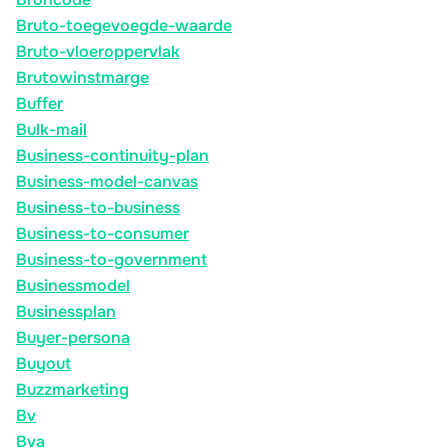
Bruto-toegevoegde-waarde
Bruto-vloeroppervlak
Brutowinstmarge
Buffer
Bulk-mail
Business-continuity-plan
Business-model-canvas
Business-to-business
Business-to-consumer
Business-to-government
Businessmodel
Businessplan
Buyer-persona
Buyout
Buzzmarketing
Bv
Bva