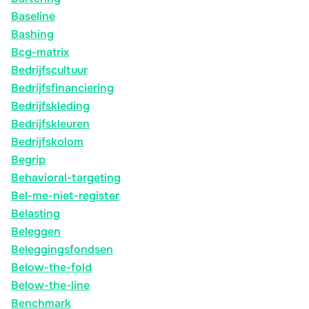
Baseline
Bashing
Bcg-matrix
Bedrijfscultuur
Bedrijfsfinanciering
Bedrijfskleding
Bedrijfskleuren
Bedrijfskolom
Begrip
Behavioral-targeting
Bel-me-niet-register
Belasting
Beleggen
Beleggingsfondsen
Below-the-fold
Below-the-line
Benchmark