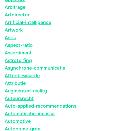
Arbitrage
Artdirector
Artificial-intelligence
Artwork
As-is
Aspect-ratio
Assortiment
Astroturfing
Asynchrone-communicatie
Attentiewaarde
Attributie
Augmented-reality
Auteursrecht
Auto-applied-recommendations
Automatische-incasso
Automotive
Autonome-groei