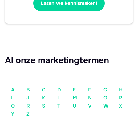
Laten we kennismaken!
Al onze marketingtermen
A
B
C
D
E
F
G
H
I
J
K
L
M
N
O
P
Q
R
S
T
U
V
W
X
Y
Z