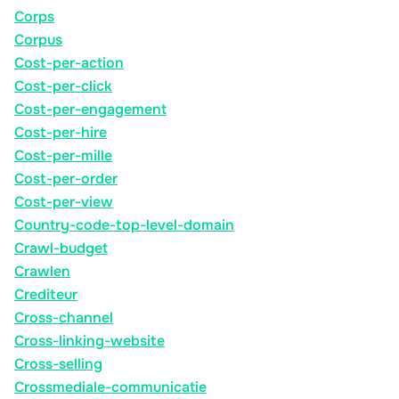
Corps
Corpus
Cost-per-action
Cost-per-click
Cost-per-engagement
Cost-per-hire
Cost-per-mille
Cost-per-order
Cost-per-view
Country-code-top-level-domain
Crawl-budget
Crawlen
Crediteur
Cross-channel
Cross-linking-website
Cross-selling
Crossmediale-communicatie