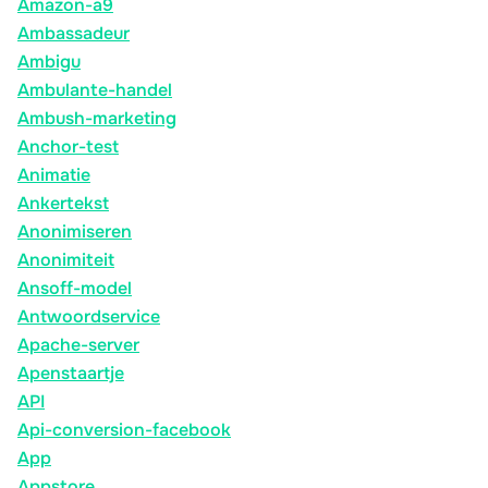
Amazon-a9
Ambassadeur
Ambigu
Ambulante-handel
Ambush-marketing
Anchor-test
Animatie
Ankertekst
Anonimiseren
Anonimiteit
Ansoff-model
Antwoordservice
Apache-server
Apenstaartje
API
Api-conversion-facebook
App
Appstore