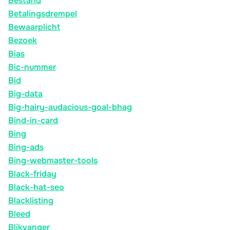
Bestand
Betalingsdrempel
Bewaarplicht
Bezoek
Bias
Bic-nummer
Bid
Big-data
Big-hairy-audacious-goal-bhag
Bind-in-card
Bing
Bing-ads
Bing-webmaster-tools
Black-friday
Black-hat-seo
Blacklisting
Bleed
Blikvanger