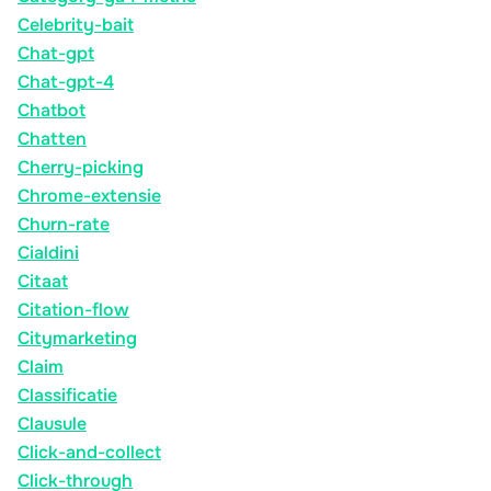
Celebrity-bait
Chat-gpt
Chat-gpt-4
Chatbot
Chatten
Cherry-picking
Chrome-extensie
Churn-rate
Cialdini
Citaat
Citation-flow
Citymarketing
Claim
Classificatie
Clausule
Click-and-collect
Click-through