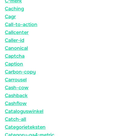
C-merk
Caching
Cagr
Call-to-action
Callcenter
Caller-id
Canonical
Captcha
Caption
Carbon-copy
Carrousel
Cash-cow
Cashback
Cashflow
Cataloguswinkel
Catch-all
Categorieteksten
Category-ga4-metric