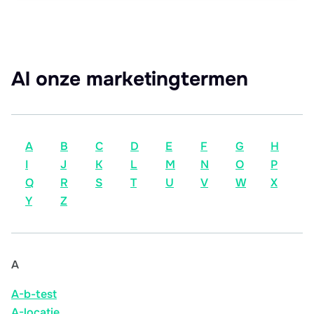
Al onze marketingtermen
A
B
C
D
E
F
G
H
I
J
K
L
M
N
O
P
Q
R
S
T
U
V
W
X
Y
Z
A
A-b-test
A-locatie