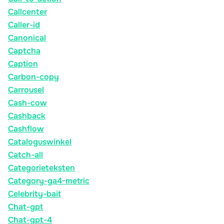
Callcenter
Caller-id
Canonical
Captcha
Caption
Carbon-copy
Carrousel
Cash-cow
Cashback
Cashflow
Cataloguswinkel
Catch-all
Categorieteksten
Category-ga4-metric
Celebrity-bait
Chat-gpt
Chat-gpt-4