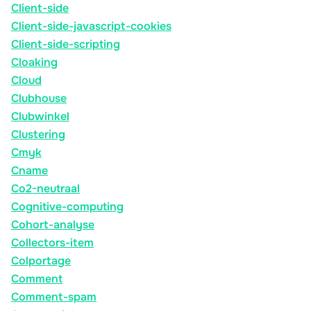
Client-side
Client-side-javascript-cookies
Client-side-scripting
Cloaking
Cloud
Clubhouse
Clubwinkel
Clustering
Cmyk
Cname
Co2-neutraal
Cognitive-computing
Cohort-analyse
Collectors-item
Colportage
Comment
Comment-spam