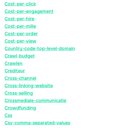
Cost-per-click
Cost-per-engagement
Cost-per-hire
Cost-per-mille
Cost-per-order
Cost-per-view
Country-code-top-level-domain
Crawl-budget
Crawlen
Crediteur
Cross-channel
Cross-linking-website
Cross-selling
Crossmediale-communicatie
Crowdfunding
Css
Csv-comma-separated-values