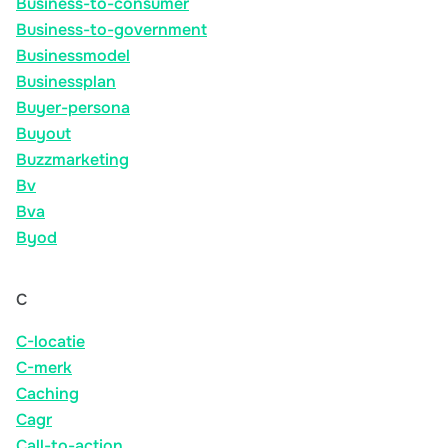
Business-to-consumer
Business-to-government
Businessmodel
Businessplan
Buyer-persona
Buyout
Buzzmarketing
Bv
Bva
Byod
C
C-locatie
C-merk
Caching
Cagr
Call-to-action