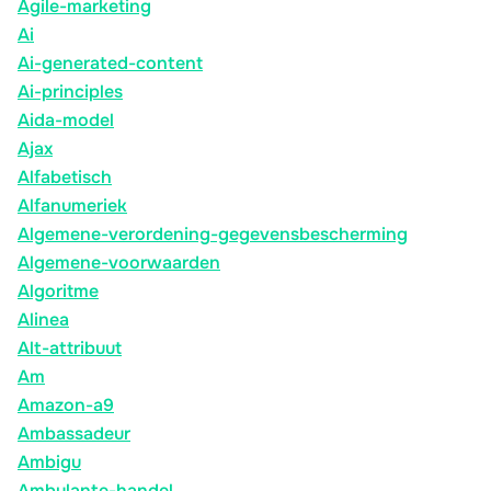
Agile-marketing
Ai
Ai-generated-content
Ai-principles
Aida-model
Ajax
Alfabetisch
Alfanumeriek
Algemene-verordening-gegevensbescherming
Algemene-voorwaarden
Algoritme
Alinea
Alt-attribuut
Am
Amazon-a9
Ambassadeur
Ambigu
Ambulante-handel