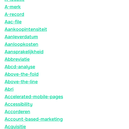
A-merk
A-record
Aac-file
Aankoopintensiteit
Aanleverdatum
Aanloopkosten
Aansprakelijkheid
Abbreviatie
Abcd-analyse
Above-the-fold
Above-the-line
Abri
Accelerated-mobile-pages
Accessibility
Accorderen
Account-based-marketing
Acquisitie