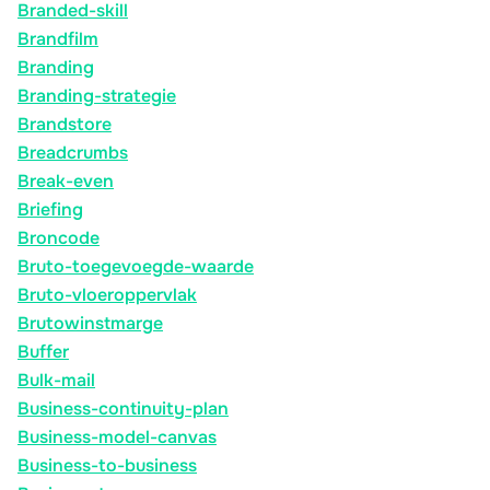
Branded-skill
Brandfilm
Branding
Branding-strategie
Brandstore
Breadcrumbs
Break-even
Briefing
Broncode
Bruto-toegevoegde-waarde
Bruto-vloeroppervlak
Brutowinstmarge
Buffer
Bulk-mail
Business-continuity-plan
Business-model-canvas
Business-to-business