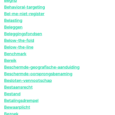
Begrip
Behavioral-targeting
Bel-me-niet-register
Belasting
Beleggen
Beleggingsfondsen
Below-the-fold
Below-the-line
Benchmark
Bereik
Beschermde-geografische-aanduiding
Beschermde-oorsprongsbenaming
Besloten-vennootschap
Bestaansrecht
Bestand
Betalingsdrempel
Bewaarplicht
Bezoek