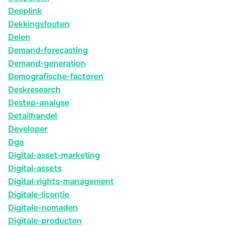
Deeplink
Dekkingsfouten
Delen
Demand-forecasting
Demand-generation
Demografische-factoren
Deskresearch
Destep-analyse
Detailhandel
Developer
Dga
Digital-asset-marketing
Digital-assets
Digital-rights-management
Digitale-licentie
Digitale-nomaden
Digitale-producten