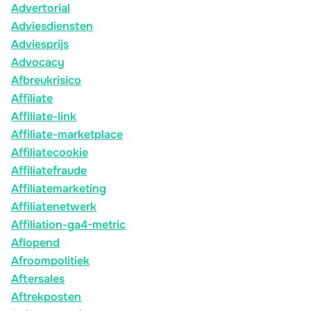
Advertorial
Adviesdiensten
Adviesprijs
Advocacy
Afbreukrisico
Affiliate
Affiliate-link
Affiliate-marketplace
Affiliatecookie
Affiliatefraude
Affiliatemarketing
Affiliatenetwerk
Affiliation-ga4-metric
Aflopend
Afroompolitiek
Aftersales
Aftrekposten