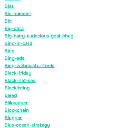
Bias
Bic-nummer
Bid
Big-data
Big-hairy-audacious-goal-bhag
Bind-in-card
Bing
Bing-ads
Bing-webmaster-tools
Black-friday
Black-hat-seo
Blacklisting
Bleed
Blikvanger
Blockchain
Blogger
Blue-ocean-strategy