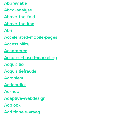
Abbreviatie
Abcd-analyse
Above-the-fold
Above-the-line
Abri
Accelerated-mobile-pages
Accessibility
Accorderen
Account-based-marketing
Acquisitie
Acquisitiefraude
Acroniem
Actieradius
Ad-hoc
Adaptive-webdesign
Adblock
Additionele-vraag