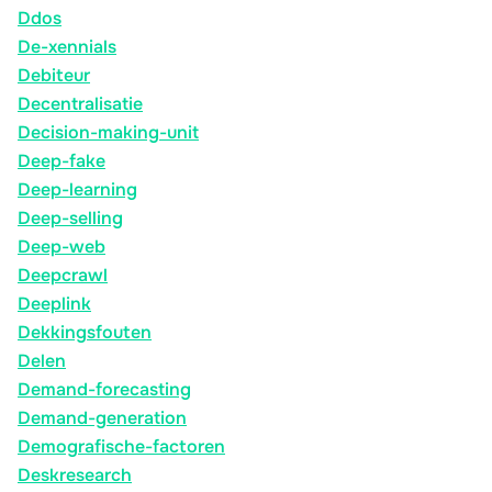
Ddos
De-xennials
Debiteur
Decentralisatie
Decision-making-unit
Deep-fake
Deep-learning
Deep-selling
Deep-web
Deepcrawl
Deeplink
Dekkingsfouten
Delen
Demand-forecasting
Demand-generation
Demografische-factoren
Deskresearch