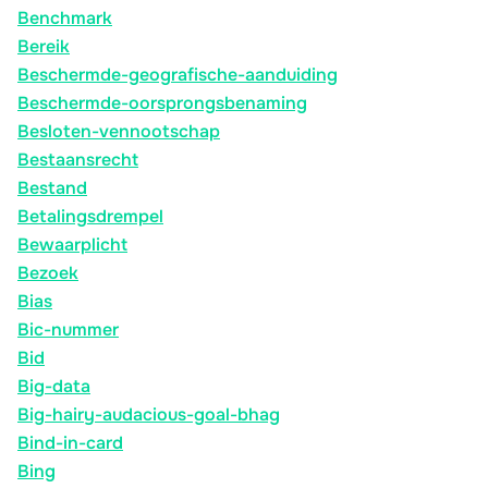
Benchmark
Bereik
Beschermde-geografische-aanduiding
Beschermde-oorsprongsbenaming
Besloten-vennootschap
Bestaansrecht
Bestand
Betalingsdrempel
Bewaarplicht
Bezoek
Bias
Bic-nummer
Bid
Big-data
Big-hairy-audacious-goal-bhag
Bind-in-card
Bing