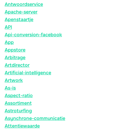
Antwoordservice
Apache-server
Apenstaartje
API
Api-conversion-facebook
App
Appstore
Arbitrage
Artdirector
Artificial-intelligence
Artwork
As-is
Aspect-ratio
Assortiment
Astroturfing
Asynchrone-communicatie
Attentiewaarde