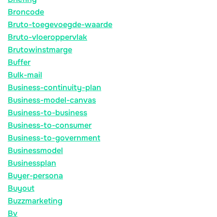
Broncode
Bruto-toegevoegde-waarde
Bruto-vloeroppervlak
Brutowinstmarge
Buffer
Bulk-mail
Business-continuity-plan
Business-model-canvas
Business-to-business
Business-to-consumer
Business-to-government
Businessmodel
Businessplan
Buyer-persona
Buyout
Buzzmarketing
Bv