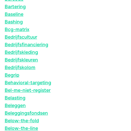
Bartering
Baseline
Bashing
Bcg-matrix
Bedrijfscultuur
Bedrijfsfinanciering
Bedrijfskleding
Bedrijfskleuren
Bedrijfskolom
Begrip
Behavioral-targeting
Bel-me-niet-register
Belasting
Beleggen
Beleggingsfondsen
Below-the-fold
Below-the-line