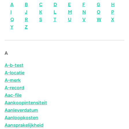
A
B
C
D
E
F
G
H
I
J
K
L
M
N
O
P
Q
R
S
T
U
V
W
X
Y
Z
A
A-b-test
A-locatie
A-merk
A-record
Aac-file
Aankoopintensiteit
Aanleverdatum
Aanloopkosten
Aansprakelijkheid