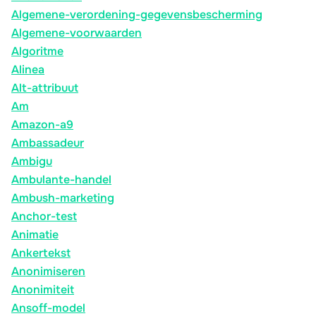
Algemene-verordening-gegevensbescherming
Algemene-voorwaarden
Algoritme
Alinea
Alt-attribuut
Am
Amazon-a9
Ambassadeur
Ambigu
Ambulante-handel
Ambush-marketing
Anchor-test
Animatie
Ankertekst
Anonimiseren
Anonimiteit
Ansoff-model