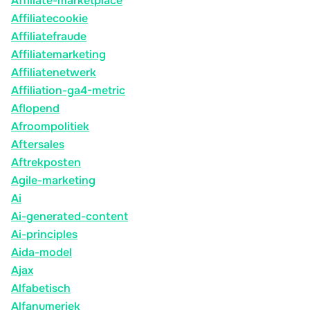
Affiliate-marketplace
Affiliatecookie
Affiliatefraude
Affiliatemarketing
Affiliatenetwerk
Affiliation-ga4-metric
Aflopend
Afroompolitiek
Aftersales
Aftrekposten
Agile-marketing
Ai
Ai-generated-content
Ai-principles
Aida-model
Ajax
Alfabetisch
Alfanumeriek