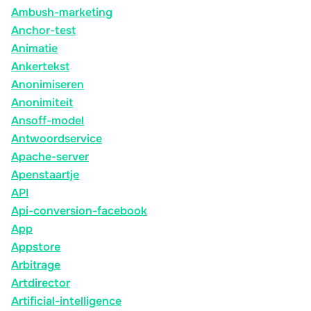
Ambush-marketing
Anchor-test
Animatie
Ankertekst
Anonimiseren
Anonimiteit
Ansoff-model
Antwoordservice
Apache-server
Apenstaartje
API
Api-conversion-facebook
App
Appstore
Arbitrage
Artdirector
Artificial-intelligence