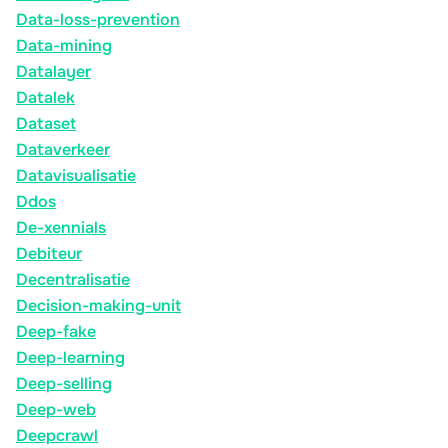
Data-loss-prevention
Data-mining
Datalayer
Datalek
Dataset
Dataverkeer
Datavisualisatie
Ddos
De-xennials
Debiteur
Decentralisatie
Decision-making-unit
Deep-fake
Deep-learning
Deep-selling
Deep-web
Deepcrawl