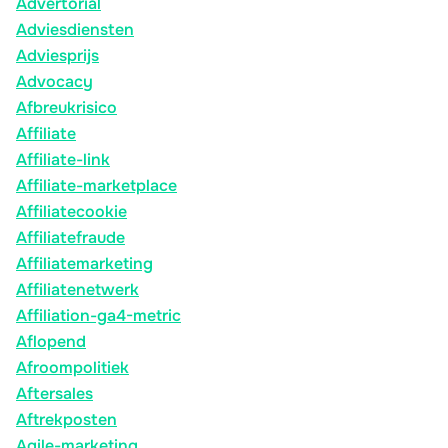
Advertorial
Adviesdiensten
Adviesprijs
Advocacy
Afbreukrisico
Affiliate
Affiliate-link
Affiliate-marketplace
Affiliatecookie
Affiliatefraude
Affiliatemarketing
Affiliatenetwerk
Affiliation-ga4-metric
Aflopend
Afroompolitiek
Aftersales
Aftrekposten
Agile-marketing