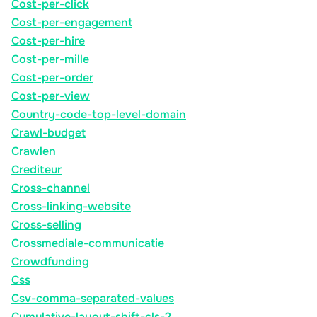
Cost-per-click
Cost-per-engagement
Cost-per-hire
Cost-per-mille
Cost-per-order
Cost-per-view
Country-code-top-level-domain
Crawl-budget
Crawlen
Crediteur
Cross-channel
Cross-linking-website
Cross-selling
Crossmediale-communicatie
Crowdfunding
Css
Csv-comma-separated-values
Cumulative-layout-shift-cls-2