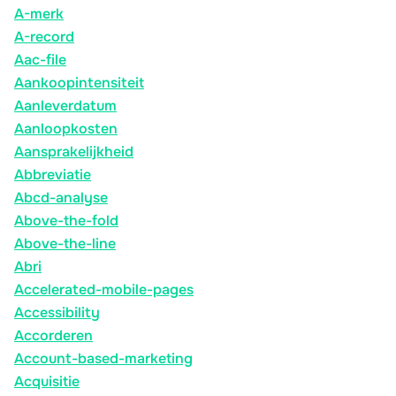
A-merk
A-record
Aac-file
Aankoopintensiteit
Aanleverdatum
Aanloopkosten
Aansprakelijkheid
Abbreviatie
Abcd-analyse
Above-the-fold
Above-the-line
Abri
Accelerated-mobile-pages
Accessibility
Accorderen
Account-based-marketing
Acquisitie