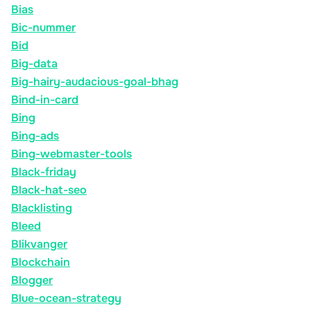
Bias
Bic-nummer
Bid
Big-data
Big-hairy-audacious-goal-bhag
Bind-in-card
Bing
Bing-ads
Bing-webmaster-tools
Black-friday
Black-hat-seo
Blacklisting
Bleed
Blikvanger
Blockchain
Blogger
Blue-ocean-strategy