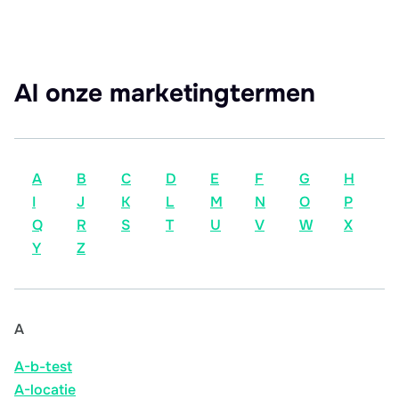
Al onze marketingtermen
A
B
C
D
E
F
G
H
I
J
K
L
M
N
O
P
Q
R
S
T
U
V
W
X
Y
Z
A
A-b-test
A-locatie