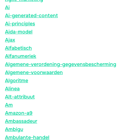
Ai
Ai-generated-content
Ai-principles
Aida-model
Ajax
Alfabetisch
Alfanumeriek
Algemene-verordening-gegevensbescherming
Algemene-voorwaarden
Algoritme
Alinea
Alt-attribuut
Am
Amazon-a9
Ambassadeur
Ambigu
Ambulante-handel