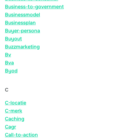
Business-to-government
Businessmodel
Businessplan
Buyer-persona
Buyout
Buzzmarketing
Bv
Bva
Byod
C
C-locatie
C-merk
Caching
Cagr
Call-to-action