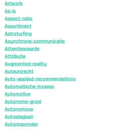
Artwork
As-is
Aspect-ratio
Assortiment
Astroturfing
Asynchrone-communicatie
Attentiewaarde
Attributie
Augmented-reality
Auteursrecht
Auto-applied-recommendations
Automatische-incasso
Automotive
Autonome-groei
Autonomous
Autoplagiaat
Autoresponder