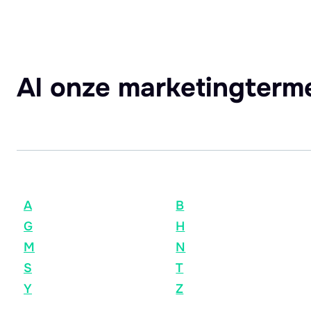
Al onze marketingterm
A
B
G
H
M
N
S
T
Y
Z