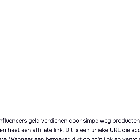
 influencers geld verdienen door simpelweg producten
n heet een affiliate link. Dit is een unieke URL die s
e. Wanneer een bezoeker klikt op zo'n link en vervol