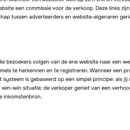
ebsite een commissie voor de verkoop. Deze links zijn
chap tussen adverteerders en website-eigenaren geri
r die bezoekers volgen van de ene website naar een w
uimels te herkennen en te registreren. Wanneer een p
 systeem is gebaseerd op een simpel principe: als jij 
een win-win situatie; de verkoper geniet van een verho
eve inkomstenbron.