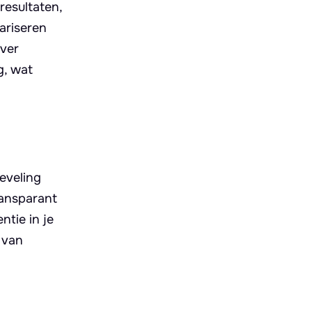
resultaten,
ariseren
over
g, wat
eveling
ransparant
ntie in je
 van