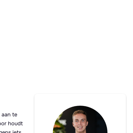
 aan te
poor houdt
gens iets