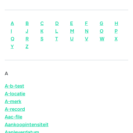
A
B
C
D
E
F
G
H
I
J
K
L
M
N
O
P
Q
R
S
T
U
V
W
X
Y
Z
A
A-b-test
A-locatie
A-merk
A-record
Aac-file
Aankoopintensiteit
Aanleverdatum