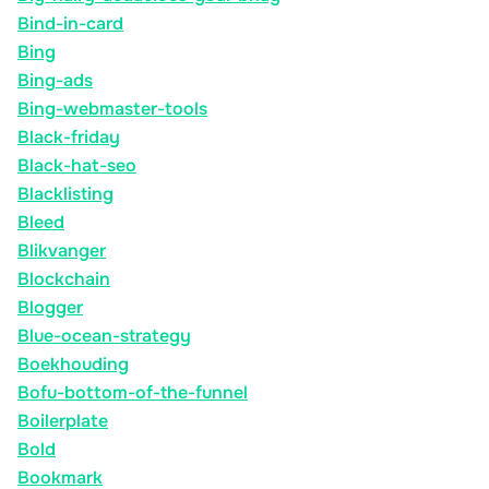
Bind-in-card
Bing
Bing-ads
Bing-webmaster-tools
Black-friday
Black-hat-seo
Blacklisting
Bleed
Blikvanger
Blockchain
Blogger
Blue-ocean-strategy
Boekhouding
Bofu-bottom-of-the-funnel
Boilerplate
Bold
Bookmark