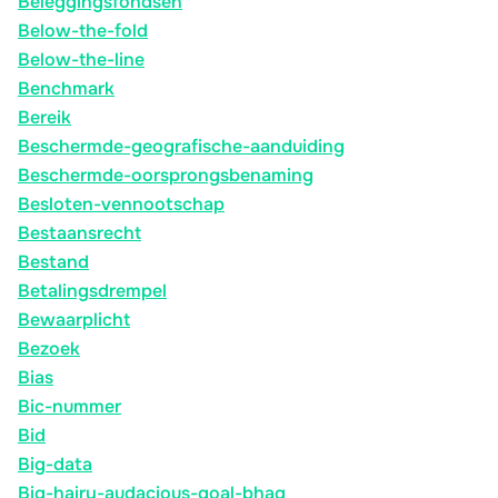
Beleggingsfondsen
Below-the-fold
Below-the-line
Benchmark
Bereik
Beschermde-geografische-aanduiding
Beschermde-oorsprongsbenaming
Besloten-vennootschap
Bestaansrecht
Bestand
Betalingsdrempel
Bewaarplicht
Bezoek
Bias
Bic-nummer
Bid
Big-data
Big-hairy-audacious-goal-bhag