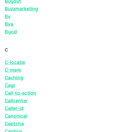
Buyout
Buzzmarketing
Bv
Bva
Byod
C
C-locatie
C-merk
Caching
Cagr
Call-to-action
Callcenter
Caller-id
Canonical
Captcha
Caption