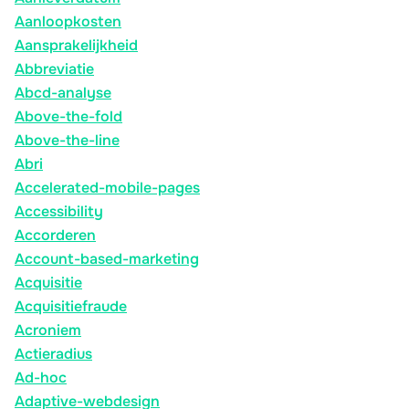
Aanloopkosten
Aansprakelijkheid
Abbreviatie
Abcd-analyse
Above-the-fold
Above-the-line
Abri
Accelerated-mobile-pages
Accessibility
Accorderen
Account-based-marketing
Acquisitie
Acquisitiefraude
Acroniem
Actieradius
Ad-hoc
Adaptive-webdesign