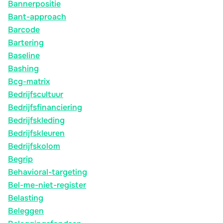
Bannerpositie
Bant-approach
Barcode
Bartering
Baseline
Bashing
Bcg-matrix
Bedrijfscultuur
Bedrijfsfinanciering
Bedrijfskleding
Bedrijfskleuren
Bedrijfskolom
Begrip
Behavioral-targeting
Bel-me-niet-register
Belasting
Beleggen