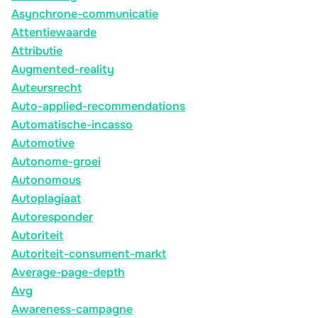
Asynchrone-communicatie
Attentiewaarde
Attributie
Augmented-reality
Auteursrecht
Auto-applied-recommendations
Automatische-incasso
Automotive
Autonome-groei
Autonomous
Autoplagiaat
Autoresponder
Autoriteit
Autoriteit-consument-markt
Average-page-depth
Avg
Awareness-campagne