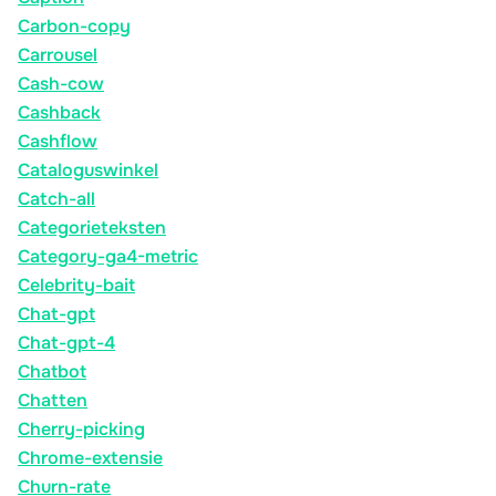
Carbon-copy
Carrousel
Cash-cow
Cashback
Cashflow
Cataloguswinkel
Catch-all
Categorieteksten
Category-ga4-metric
Celebrity-bait
Chat-gpt
Chat-gpt-4
Chatbot
Chatten
Cherry-picking
Chrome-extensie
Churn-rate