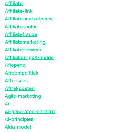
Affiliate
Affiliate-link
Affiliate-marketplace
Affiliatecookie
Affiliatefraude
Affiliatemarketing
Affiliatenetwerk
Affiliation-ga4-metric
Aflopend
Afroompolitiek
Aftersales
Aftrekposten
Agile-marketing
Ai
Ai-generated-content
Ai-principles
Aida-model