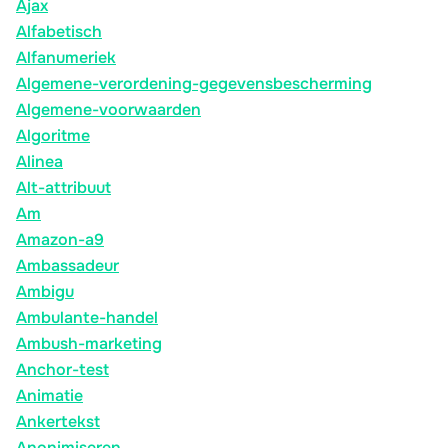
Ajax
Alfabetisch
Alfanumeriek
Algemene-verordening-gegevensbescherming
Algemene-voorwaarden
Algoritme
Alinea
Alt-attribuut
Am
Amazon-a9
Ambassadeur
Ambigu
Ambulante-handel
Ambush-marketing
Anchor-test
Animatie
Ankertekst
Anonimiseren