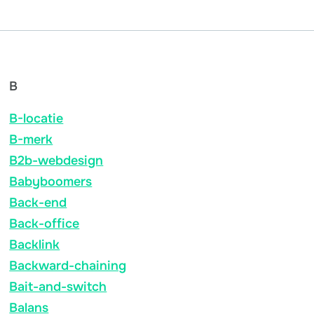
B
B-locatie
B-merk
B2b-webdesign
Babyboomers
Back-end
Back-office
Backlink
Backward-chaining
Bait-and-switch
Balans