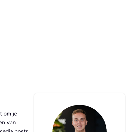
t om je
ven van
 media posts.