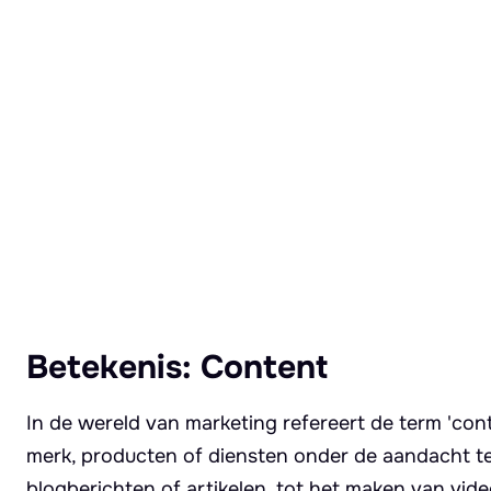
Lees meer over Content
Betekenis: Content
In de wereld van marketing refereert de term 'cont
merk, producten of diensten onder de aandacht te
blogberichten of artikelen, tot het maken van video