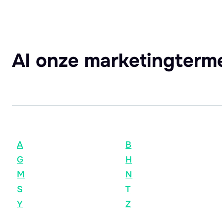
Al onze marketingterm
A
B
G
H
M
N
S
T
Y
Z