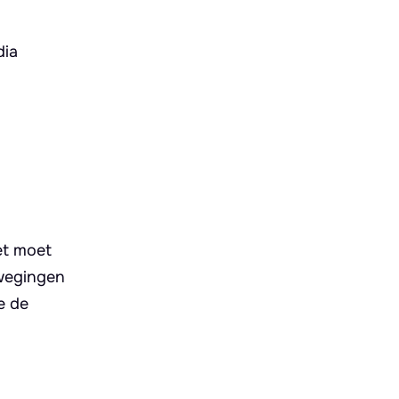
dia
et moet
wegingen
e de