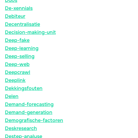
Ddos
De-xennials
Debiteur
Decentralisatie
Decision-making-unit
Deep-fake
Deep-learning
Deep-selling
Deep-web
Deepcrawl
Deeplink
Dekkingsfouten
Delen
Demand-forecasting
Demand-generation
Demografische-factoren
Deskresearch
Destep-analyse