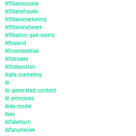
Affiliatecookie
Affiliatefraude
Affiliatemarketing
Affiliatenetwerk
Affiliation-ga4-metric
Aflopend
Afroompolitiek
Aftersales
Aftrekposten
Agile-marketing
Ai
Ai-generated-content
Ai-principles
Aida-model
Ajax
Alfabetisch
Alfanumeriek