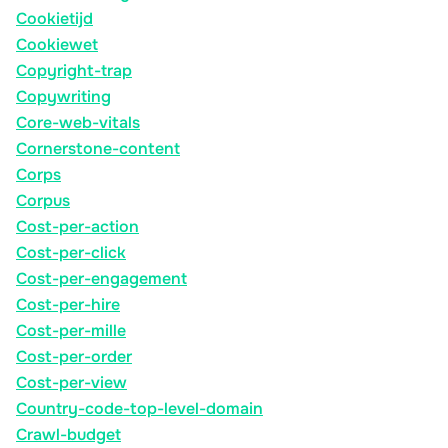
Cookietijd
Cookiewet
Copyright-trap
Copywriting
Core-web-vitals
Cornerstone-content
Corps
Corpus
Cost-per-action
Cost-per-click
Cost-per-engagement
Cost-per-hire
Cost-per-mille
Cost-per-order
Cost-per-view
Country-code-top-level-domain
Crawl-budget