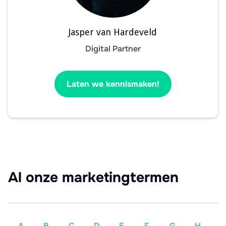
Jasper van Hardeveld
Digital Partner
Laten we kennismaken!
Al onze marketingtermen
A
B
C
D
E
F
G
H