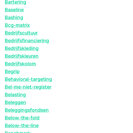
Bartering
Baseline
Bashing
Bcg-matrix
Bedrijfscultuur
Bedrijfsfinanciering
Bedrijfskleding
Bedrijfskleuren
Bedrijfskolom
Begrip
Behavioral-targeting
Bel-me-niet-register
Belasting
Beleggen
Beleggingsfondsen
Below-the-fold
Below-the-line