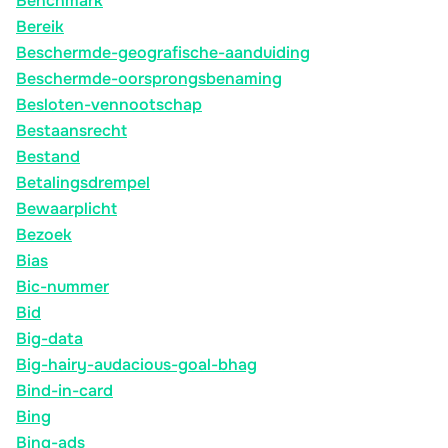
Benchmark
Bereik
Beschermde-geografische-aanduiding
Beschermde-oorsprongsbenaming
Besloten-vennootschap
Bestaansrecht
Bestand
Betalingsdrempel
Bewaarplicht
Bezoek
Bias
Bic-nummer
Bid
Big-data
Big-hairy-audacious-goal-bhag
Bind-in-card
Bing
Bing-ads