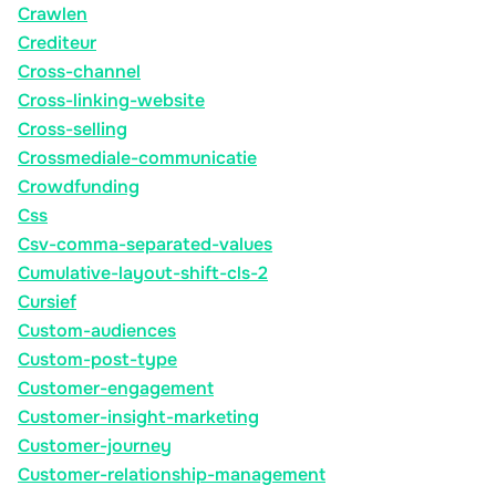
Crawlen
Crediteur
Cross-channel
Cross-linking-website
Cross-selling
Crossmediale-communicatie
Crowdfunding
Css
Csv-comma-separated-values
Cumulative-layout-shift-cls-2
Cursief
Custom-audiences
Custom-post-type
Customer-engagement
Customer-insight-marketing
Customer-journey
Customer-relationship-management