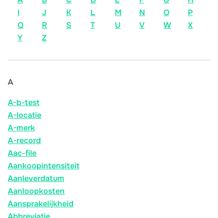
I
J
K
L
M
N
O
P
Q
R
S
T
U
V
W
X
Y
Z
A
A-b-test
A-locatie
A-merk
A-record
Aac-file
Aankoopintensiteit
Aanleverdatum
Aanloopkosten
Aansprakelijkheid
Abbreviatie