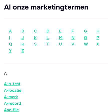
Al onze marketingtermen
A
B
C
D
E
F
G
H
I
J
K
L
M
N
O
P
Q
R
S
T
U
V
W
X
Y
Z
A
A-b-test
A-locatie
A-merk
A-record
Aac-file