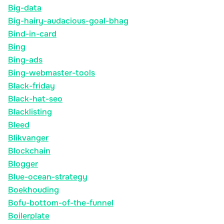
Big-data
Big-hairy-audacious-goal-bhag
Bind-in-card
Bing
Bing-ads
Bing-webmaster-tools
Black-friday
Black-hat-seo
Blacklisting
Bleed
Blikvanger
Blockchain
Blogger
Blue-ocean-strategy
Boekhouding
Bofu-bottom-of-the-funnel
Boilerplate