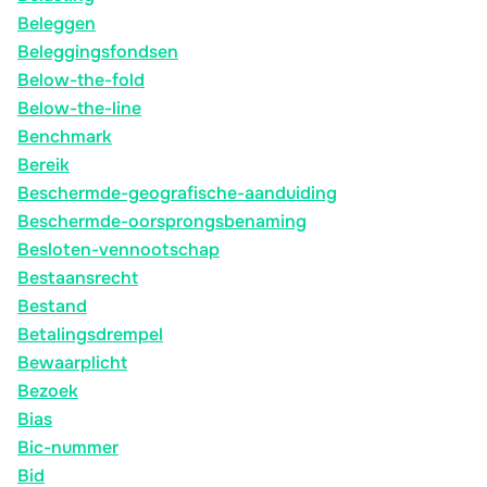
Beleggen
Beleggingsfondsen
Below-the-fold
Below-the-line
Benchmark
Bereik
Beschermde-geografische-aanduiding
Beschermde-oorsprongsbenaming
Besloten-vennootschap
Bestaansrecht
Bestand
Betalingsdrempel
Bewaarplicht
Bezoek
Bias
Bic-nummer
Bid