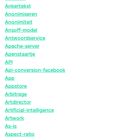
Ankertekst
Anonimiseren
Anonimiteit
Ansoff-model
Antwoordservice
Apache-server
Apenstaartje
API
Api-conversion-facebook
App
Appstore
Arbitrage
Artdirector
Artificial-intelligence
Artwork
As-is
Aspect-ratio