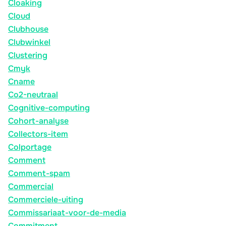
Cloaking
Cloud
Clubhouse
Clubwinkel
Clustering
Cmyk
Cname
Co2-neutraal
Cognitive-computing
Cohort-analyse
Collectors-item
Colportage
Comment
Comment-spam
Commercial
Commerciele-uiting
Commissariaat-voor-de-media
Commitment