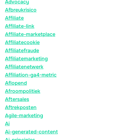
Advocacy
Afbreukrisico
Affiliate
Affiliate-link
Affiliate-marketplace
Affiliatecookie
Affiliatefraude
Affiliatemarketing
Affiliatenetwerk
Affiliation-ga4-metric
Aflopend
Afroompolitiek
Aftersales
Aftrekposten
Agile-marketing
Ai
Ai-generated-content
Ai-principles