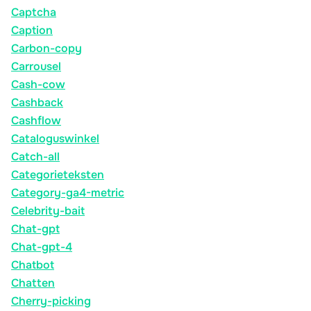
Captcha
Caption
Carbon-copy
Carrousel
Cash-cow
Cashback
Cashflow
Cataloguswinkel
Catch-all
Categorieteksten
Category-ga4-metric
Celebrity-bait
Chat-gpt
Chat-gpt-4
Chatbot
Chatten
Cherry-picking