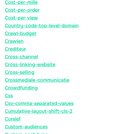
Cost-per-mille
Cost-per-order
Cost-per-view
Country-code-top-level-domain
Crawl-budget
Crawlen
Crediteur
Cross-channel
Cross-linking-website
Cross-selling
Crossmediale-communicatie
Crowdfunding
Css
Csv-comma-separated-values
Cumulative-layout-shift-cls-2
Cursief
Custom-audiences