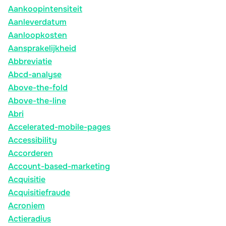
Aankoopintensiteit
Aanleverdatum
Aanloopkosten
Aansprakelijkheid
Abbreviatie
Abcd-analyse
Above-the-fold
Above-the-line
Abri
Accelerated-mobile-pages
Accessibility
Accorderen
Account-based-marketing
Acquisitie
Acquisitiefraude
Acroniem
Actieradius