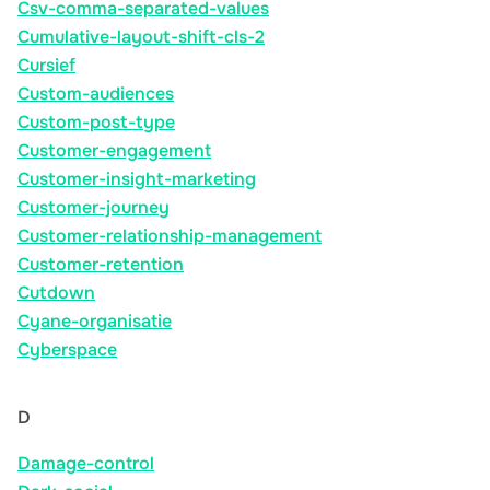
Csv-comma-separated-values
Cumulative-layout-shift-cls-2
Cursief
Custom-audiences
Custom-post-type
Customer-engagement
Customer-insight-marketing
Customer-journey
Customer-relationship-management
Customer-retention
Cutdown
Cyane-organisatie
Cyberspace
D
Damage-control