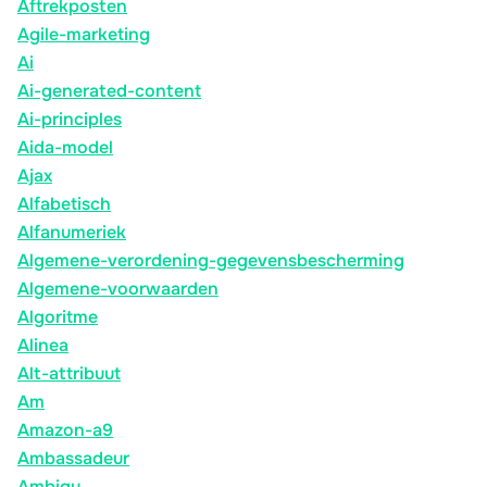
Aftrekposten
Agile-marketing
Ai
Ai-generated-content
Ai-principles
Aida-model
Ajax
Alfabetisch
Alfanumeriek
Algemene-verordening-gegevensbescherming
Algemene-voorwaarden
Algoritme
Alinea
Alt-attribuut
Am
Amazon-a9
Ambassadeur
Ambigu